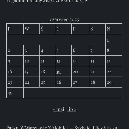
Zagadnienia Lingwistyczne W Praktyce
czerwiec 2025
P
W
Ś
C
P
S
N
1
2
3
4
5
6
7
8
9
10
11
12
13
14
15
16
17
18
19
20
21
22
23
24
25
26
27
28
29
30
« maj
lip »
Parkuj W Warszawie Z Mobilet — Szybciej I Bez Stresu