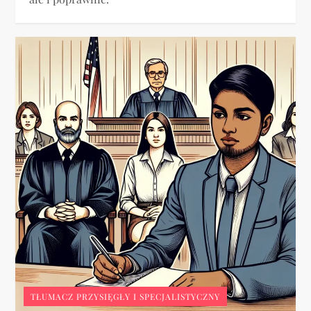
TŁUMACZ PRZYSIĘGŁY I SPECJALISTYCZNY