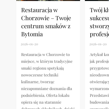
Restauracja w
Twój k
Chorzowie – Twoje
sukcesu
centrum smaków z
stworz
Bytomia
profes
Restauracja w Chorzowie to
Artykuł k
miejsce, w którym tradycyjne
jak profes
smaki regionu spotykają
przygotowa
nowoczesne techniki
nieodzown
kulinarne, tworząc
otwierając
niezapomniane doznania dla
wymarzonej
podniebienia. Oferta lokalu
Przedstawi
opiera się na starannie
budowania 
dobranych składnikach, dzięki
spersonal