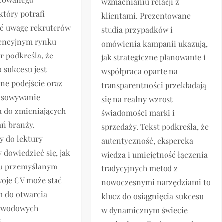
wzmacnianiu relacji z
który potrafi
klientami. Prezentowane
ąć uwagę rekruterów
studia przypadków i
encyjnym rynku
omówienia kampanii ukazują,
or podkreśla, że
jak strategiczne planowanie i
 sukcesu jest
współpraca oparte na
ne podejście oraz
transparentności przekładają
pasowywanie
się na realny wzrost
 do zmieniających
świadomości marki i
ń branży.
sprzedaży. Tekst podkreśla, że
 do lektury
autentyczność, ekspercka
y dowiedzieć się, jak
wiedza i umiejętność łączenia
ku przemyślanym
tradycyjnych metod z
oje CV może stać
nowoczesnymi narzędziami to
m do otwarcia
klucz do osiągnięcia sukcesu
awodowych
w dynamicznym świecie
.