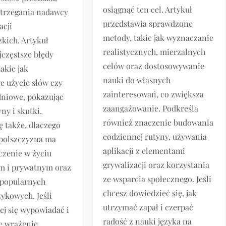
osiągnąć ten cel. Artykuł
strzegania nadawcy
przedstawia sprawdzone
acji
metody, takie jak wyznaczanie
kich. Artykuł
realistycznych, mierzalnych
częstsze błędy
celów oraz dostosowywanie
akie jak
nauki do własnych
e użycie słów czy
zainteresowań, co zwiększa
dniowe, pokazując
zaangażowanie. Podkreśla
ny i skutki.
również znaczenie budowania
ę także, dlaczego
codziennej rutyny, używania
polszczyzna ma
aplikacji z elementami
czenie w życiu
grywalizacji oraz korzystania
 i prywatnym oraz
ze wsparcia społecznego. Jeśli
 popularnych
chcesz dowiedzieć się, jak
zykowych. Jeśli
utrzymać zapał i czerpać
iej się wypowiadać i
radość z nauki języka na
e wrażenie,