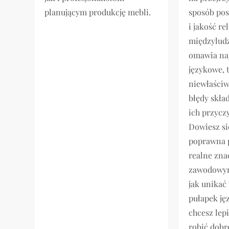
planującym produkcję mebli.
sposób po
i jakość rel
międzyludz
omawia naj
językowe, t
niewłaściw
błędy skła
ich przyczy
Dowiesz si
poprawna 
realne zna
zawodowym
jak unikać
pułapek ję
chcesz lep
robić dobr