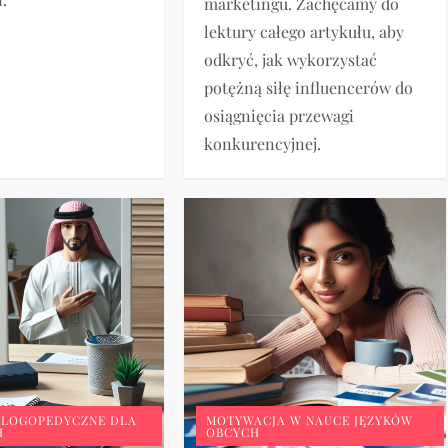
marketingu. Zachęcamy do
lektury całego artykułu, aby
odkryć, jak wykorzystać
potężną siłę influencerów do
osiągnięcia przewagi
konkurencyjnej.
 LOGOPEDYCZNE DLA
MOTYWACJA W NAUCE JĘZYKÓW
H
OBCYCH