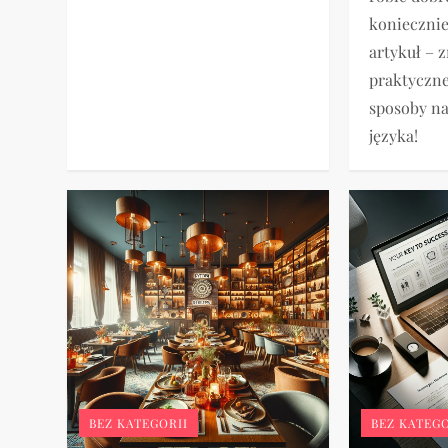
koniecznie
artykuł – z
praktyczne
sposoby na
języka!
BEZ KATEGORII
BEZ KATEGO