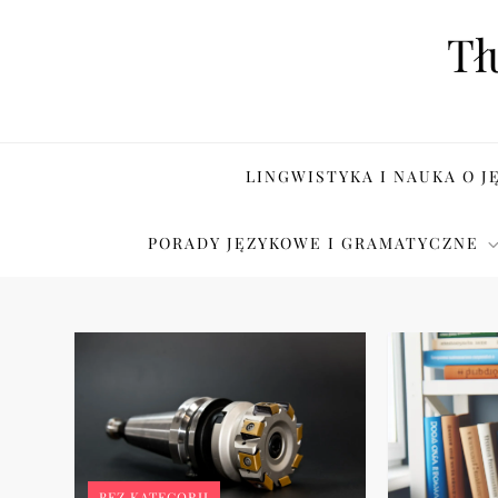
Skip
Tł
to
content
LINGWISTYKA I NAUKA O J
PORADY JĘZYKOWE I GRAMATYCZNE
BEZ KATEGORII