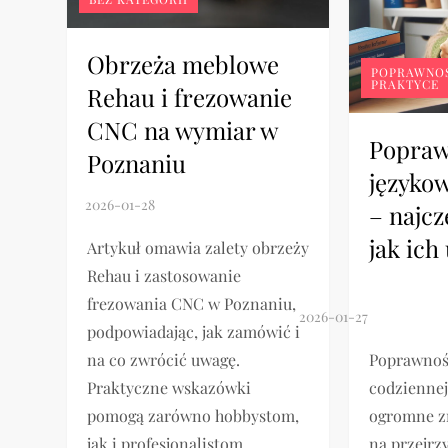
Obrzeża meblowe
POPRAWNOŚ
PRAKTYCE
Rehau i frezowanie
CNC na wymiar w
Popra
Poznaniu
językow
– najcz
jak ich
Artykuł omawia zalety obrzeży
Rehau i zastosowanie
frezowania CNC w Poznaniu,
podpowiadając, jak zamówić i
na co zwrócić uwagę.
Poprawnoś
Praktyczne wskazówki
codzienne
pomogą zarówno hobbystom,
ogromne z
jak i profesjonalistom
na przejrz