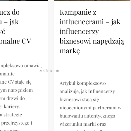
lucz do
Kampanie z
 – jak
influencerami – jak
yć
influencerzy
jonalne CV
biznesowi napędzają
markę
ompleksowo omawia,
jonalnie
ne CV staje się
Artykuł kompleksowo
ym narzędziem
analizuje, jak influencerzy
ym drzwi do
biznesowi stają się
 kariery.
nieocenionymi partnerami w
a strategie
budowaniu autentycznego
przejrzystego i
wizerunku marki oraz
izowanego