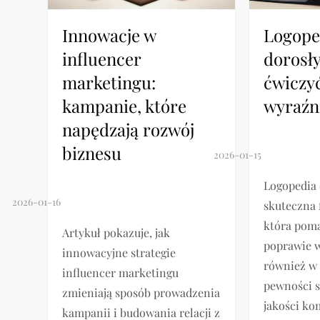
Innowacje w
Logope
influencer
dorosły
marketingu:
ćwiczy
kampanie, które
wyraźn
napędzają rozwój
biznesu
Logopedia 
skuteczna 
która poma
Artykuł pokazuje, jak
poprawie 
innowacyjne strategie
również w
influencer marketingu
pewności si
zmieniają sposób prowadzenia
jakości ko
kampanii i budowania relacji z