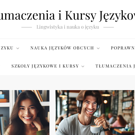
umaczenia i Kursy Język
Lingwistyka i nauka o języku
ĘZYKU
NAUKA JĘZYKÓW OBCYCH
POPRAWN
SZKOŁY JĘZYKOWE I KURSY
TŁUMACZENIA 