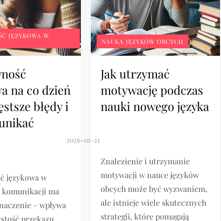
Ć JĘZYKOWA W
NAUKA JĘZYKÓW OBCYCH
wność
Jak utrzymać
a na co dzień
motywację podczas
ęstsze błędy i
nauki nowego języka
 unikać
Znalezienie i utrzymanie
motywacji w nauce języków
ć językowa w
obcych może być wyzwaniem,
j komunikacji ma
ale istnieje wiele skutecznych
naczenie – wpływa
strategii, które pomagają
ystość przekazu,