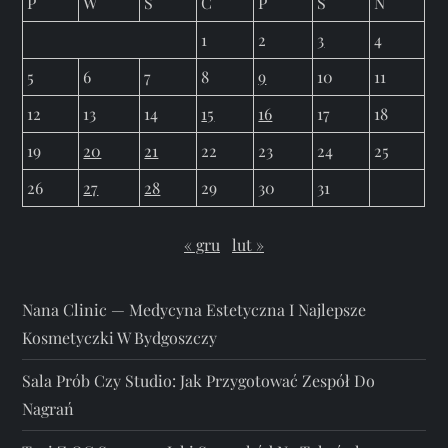
P
W
Ś
C
P
S
N
1
2
3
4
5
6
7
8
9
10
11
12
13
14
15
16
17
18
19
20
21
22
23
24
25
26
27
28
29
30
31
« gru
lut »
Nana Clinic — Medycyna Estetyczna I Najlepsze
Kosmetyczki W Bydgoszczy
Sala Prób Czy Studio: Jak Przygotować Zespół Do
Nagrań