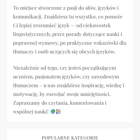
To miejsce stworzone z pasji do słów, języków i
c
komunikacji. Znajdziesz tu wszystko, co pomoże
j
Ci lepiej zrozumieć język — od ciekawostek
lingwistycznych, przez porady dotyczące nauki i
a
poprawnej wymowy, po praktyczne wskazówki dla
tłumaczy i osób uczących się obcych języków.
w
p
Niezależnie od tego, czy jesteś początkującym
uczniem, pasjonatem języków, czy zawodowym
i
tłumaczem – u nas znajdziesz inspirację, wiedzę i
motywację, by rozwijać swoje umiejętności.
s
Zapraszamy do czytania, komentowania i
u
wspólnej nauki!
POPULARNE KATEGORIE