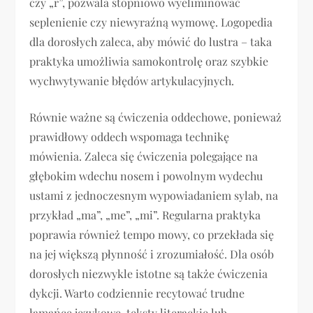
czy „r”, pozwala stopniowo wyeliminować
seplenienie czy niewyraźną wymowę. Logopedia
dla dorosłych zaleca, aby mówić do lustra – taka
praktyka umożliwia samokontrolę oraz szybkie
wychwytywanie błędów artykulacyjnych.
Równie ważne są ćwiczenia oddechowe, ponieważ
prawidłowy oddech wspomaga technikę
mówienia. Zaleca się ćwiczenia polegające na
głębokim wdechu nosem i powolnym wydechu
ustami z jednoczesnym wypowiadaniem sylab, na
przykład „ma”, „me”, „mi”. Regularna praktyka
poprawia również tempo mowy, co przekłada się
na jej większą płynność i zrozumiałość. Dla osób
dorosłych niezwykle istotne są także ćwiczenia
dykcji. Warto codziennie recytować trudne
łamańce językowe, teksty literackie lub