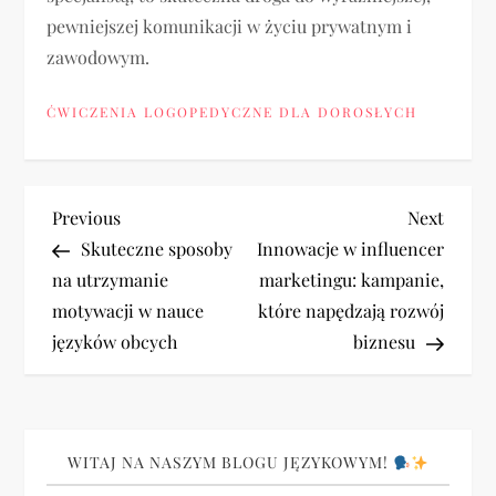
pewniejszej komunikacji w życiu prywatnym i
zawodowym.
ĆWICZENIA LOGOPEDYCZNE DLA DOROSŁYCH
N
Previous
Next
Previous
Next
Post
Post
Skuteczne sposoby
Innowacje w influencer
a
na utrzymanie
marketingu: kampanie,
motywacji w nauce
które napędzają rozwój
w
języków obcych
biznesu
i
g
WITAJ NA NASZYM BLOGU JĘZYKOWYM!
a