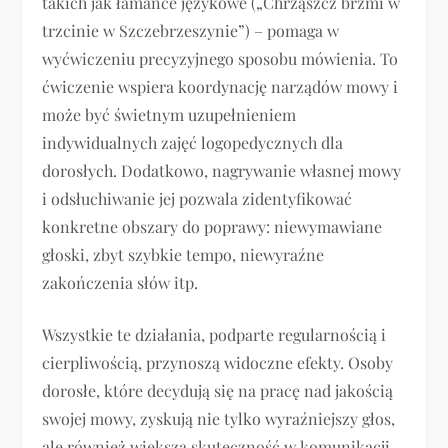
takich jak łamańce językowe („Chrząszcz brzmi w
trzcinie w Szczebrzeszynie”) – pomaga w
wyćwiczeniu precyzyjnego sposobu mówienia. To
ćwiczenie wspiera koordynację narządów mowy i
może być świetnym uzupełnieniem
indywidualnych zajęć logopedycznych dla
dorosłych. Dodatkowo, nagrywanie własnej mowy
i odsłuchiwanie jej pozwala zidentyfikować
konkretne obszary do poprawy: niewymawiane
głoski, zbyt szybkie tempo, niewyraźne
zakończenia słów itp.
Wszystkie te działania, podparte regularnością i
cierpliwością, przynoszą widoczne efekty. Osoby
dorosłe, które decydują się na pracę nad jakością
swojej mowy, zyskują nie tylko wyraźniejszy głos,
ale również większą skuteczność w komunikacji.