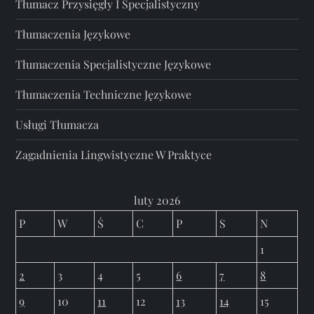
Tłumacz Przysięgły I Specjalistyczny
Tłumaczenia Językowe
Tłumaczenia Specjalistyczne Językowe
Tłumaczenia Techniczne Językowe
Usługi Tłumacza
Zagadnienia Lingwistyczne W Praktyce
luty 2026
P
W
Ś
C
P
S
N
1
2
3
4
5
6
7
8
9
10
11
12
13
14
15