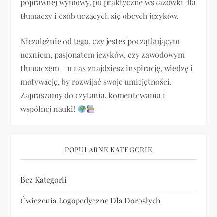
poprawnej wymowy, po praktyczne wskazówki dla
w
tłumaczy i osób uczących się obcych języków.
p
Niezależnie od tego, czy jesteś początkującym
i
uczniem, pasjonatem języków, czy zawodowym
tłumaczem – u nas znajdziesz inspirację, wiedzę i
s
motywację, by rozwijać swoje umiejętności.
u
Zapraszamy do czytania, komentowania i
wspólnej nauki!
POPULARNE KATEGORIE
Bez Kategorii
Ćwiczenia Logopedyczne Dla Dorosłych