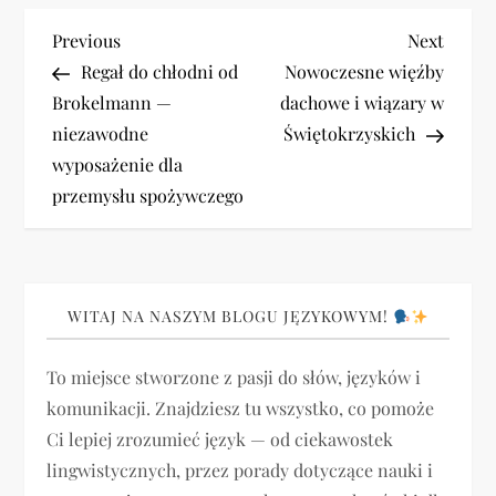
N
Previous
Next
Previous
Next
Post
Post
Regał do chłodni od
Nowoczesne więźby
a
Brokelmann —
dachowe i wiązary w
niezawodne
Świętokrzyskich
w
wyposażenie dla
i
przemysłu spożywczego
g
a
WITAJ NA NASZYM BLOGU JĘZYKOWYM!
c
To miejsce stworzone z pasji do słów, języków i
j
komunikacji. Znajdziesz tu wszystko, co pomoże
Ci lepiej zrozumieć język — od ciekawostek
a
lingwistycznych, przez porady dotyczące nauki i