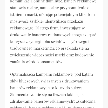
komunikacja online dominuje, banery reklamowe
stanowią realne, namacalne przypomnienie o
istnieniu marki, oferując potencjalnym klientom
możliwość szybkiej identyfikacji przekazu
reklamowego. Dlatego firmy inwestujące w
drukowanie banerów reklamowych mogą czerpać
korzyści z synergii obu światów – cyfrowego i
tradycyjnego marketingu, co przekłada się na
zwiększenie widoczności marki oraz budowanie
zaufania wśród konsumentów.
Optymalizacja kampanii reklamowej pod kątem
słów kluczowych związanych z drukowaniem
banerów reklamowych to klucz do sukcesu.
Skoncentrowanie się na frazach takich jak
„drukowanie banerów reklamowych”, „skuteczna
reklama”, „banery reklamowe” i „reklama w erze