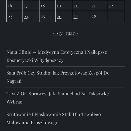
16
17
18
19
20
21
22
23
24
25
26
27
28
« sty
mar »
Nana Clinic — Medycyna Estetyczna I Najlepsze
Kosmetyczki W Bydgoszczy
Sala Prób Czy Studio: Jak Przygotować Zespół Do
Nagrań
Taxi Z OC Sprawcy: Jaki Samochód Na Taksówkę
Wybrać
Śrutowanie I Piaskowanie Stali Dla Trwałego
Malowania Proszkowego