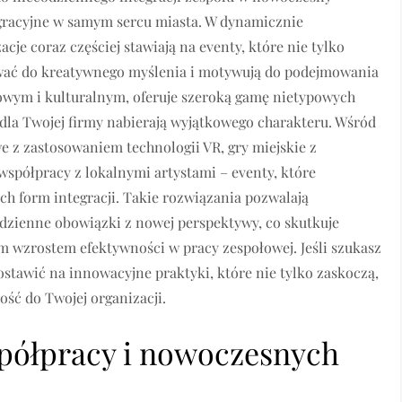
egracyjne w samym sercu miasta. W dynamicznie
je coraz częściej stawiają na eventy, które nie tylko
irować do kreatywnego myślenia i motywują do podejmowania
wym i kulturalnym, oferuje szeroką gamę nietypowych
 dla Twojej firmy nabierają wyjątkowego charakteru. Wśród
e z zastosowaniem technologii VR, gry miejskie z
spółpracy z lokalnymi artystami – eventy, które
h form integracji. Takie rozwiązania pozwalają
dzienne obowiązki z nowej perspektywy, co skutkuje
 wzrostem efektywności w pracy zespołowej. Jeśli szukasz
ostawić na innowacyjne praktyki, które nie tylko zaskoczą,
ść do Twojej organizacji.
spółpracy i nowoczesnych