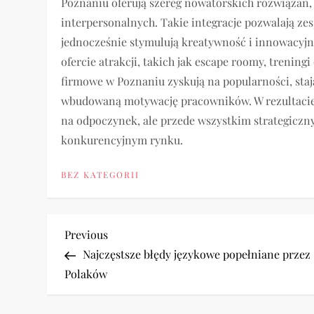
Poznaniu oferują szereg nowatorskich rozwiązań,
interpersonalnych. Takie integracje pozwalają z
jednocześnie stymulują kreatywność i innowacyjn
ofercie atrakcji, takich jak escape roomy, trenin
firmowe w Poznaniu zyskują na popularności, stają
wbudowaną motywację pracowników. W rezultacie 
na odpoczynek, ale przede wszystkim strategicz
konkurencyjnym rynku.
BEZ KATEGORII
N
Previous
Previous
Post
Najczęstsze błędy językowe popełniane przez
a
Polaków
w