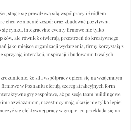
i, stając się prawdziwą siłą współpracy i źródłem
óre chcą wzmocnić zespół oraz zbudować pozytywną
 się rynku, integracyjne eventy firmowe nie tylko
zków, ale również otwierają przestrzeń do kreatywnego
ń jako miejsce organizacji wydarzenia, firmy korzystają z
 sprzyjają interakcji, inspiracji i budowaniu trwałych
 zrozumienie, że siła współpracy opiera się na wzajemnym
 firmowe w Poznaniu oferują szereg atrakcyjnych form
nteraktywne gry zespołowe, aż po sesje team buildingowe
im rozwiązaniom, uczestnicy mają okazję nie tylko lepiej
uczyć się efektywnej pracy w grupie, co przekłada się na