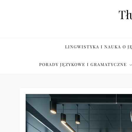
Skip
Tł
to
content
LINGWISTYKA I NAUKA O J
PORADY JĘZYKOWE I GRAMATYCZNE