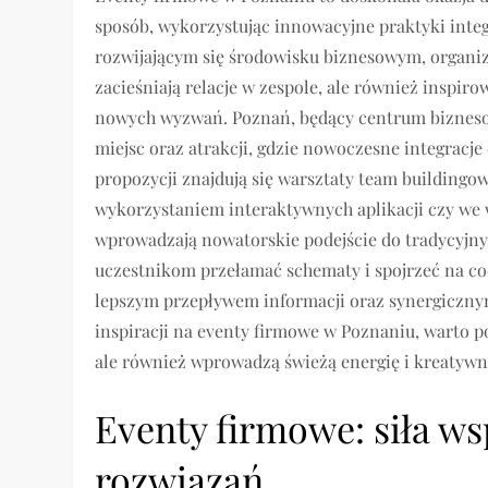
sposób, wykorzystując innowacyjne praktyki int
rozwijającym się środowisku biznesowym, organizac
zacieśniają relacje w zespole, ale również insp
nowych wyzwań. Poznań, będący centrum bizneso
miejsc oraz atrakcji, gdzie nowoczesne integracje
propozycji znajdują się warsztaty team buildingow
wykorzystaniem interaktywnych aplikacji czy we w
wprowadzają nowatorskie podejście do tradycyjnyc
uczestnikom przełamać schematy i spojrzeć na co
lepszym przepływem informacji oraz synergicznym
inspiracji na eventy firmowe w Poznaniu, warto p
ale również wprowadzą świeżą energię i kreatywno
Eventy firmowe: siła w
rozwiązań