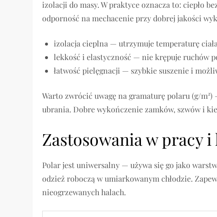
izolacji do masy. W praktyce oznacza to: ciepło b
odporność na mechacenie przy dobrej jakości wy
izolacja cieplna — utrzymuje temperaturę cia
lekkość i elastyczność — nie krępuje ruchów 
łatwość pielęgnacji — szybkie suszenie i możl
Warto zwrócić uwagę na gramaturę polaru (g/m²) —
ubrania. Dobre wykończenie zamków, szwów i kie
Zastosowania w pracy i 
Polar jest uniwersalny — używa się go jako warst
odzież roboczą w umiarkowanym chłodzie. Zapew
nieogrzewanych halach.