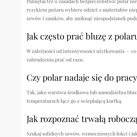
Pamiętaj też o zasadach bezpieczeństwa: polar ni
ryzykiem pożaru wybierz odzież z materiałów niep
szwów i zamków, aby uniknąć niespodzianek podc
Jak często prać bluzę z polar
W zależności od intensywności użytkowania — co 
zabrudzenia prać od razu.
Czy polar nadaje się do prac
Tak, jako warstwa środkowa lub samodzielna blu
temperaturach łącz go z ocieplającą kurtką.
Jak rozpoznać trwałą roboczą
Szukaj solidnych szwów, wzmocnionych łokci i j