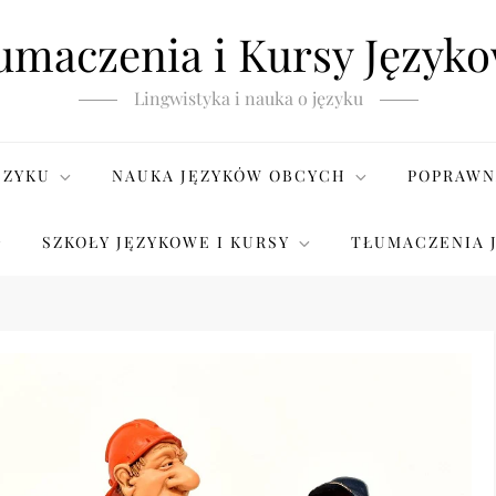
umaczenia i Kursy Język
Lingwistyka i nauka o języku
ĘZYKU
NAUKA JĘZYKÓW OBCYCH
POPRAWN
SZKOŁY JĘZYKOWE I KURSY
TŁUMACZENIA 