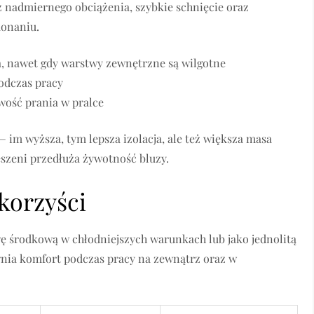
ez nadmiernego obciążenia, szybkie schnięcie oraz
konaniu.
ła, nawet gdy warstwy zewnętrzne są wilgotne
podczas pracy
iwość prania w pralce
 im wyższa, tym lepsza izolacja, ale też większa masa
szeni przedłuża żywotność bluzy.
korzyści
wę środkową w chłodniejszych warunkach lub jako jednolitą
nia komfort podczas pracy na zewnątrz oraz w