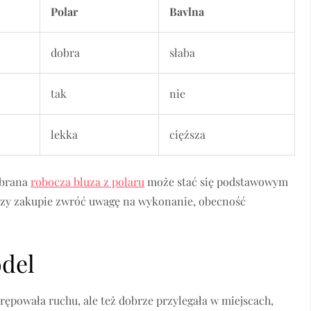
Polar
Bavlna
dobra
słaba
tak
nie
lekka
cięższa
ybrana
robocza bluza z polaru
może stać się podstawowym
Przy zakupie zwróć uwagę na wykonanie, obecność
odel
rępowała ruchu, ale też dobrze przylegała w miejscach,