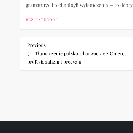
gramaturze i technologii wykończenia — to dobry
BEZ KATEGORII
N
Previous
Previous
Post
Tłumaczenie polsko-chorwackie z Omero:
a
profesjonalizm i precyzja
w
i
g
a
c