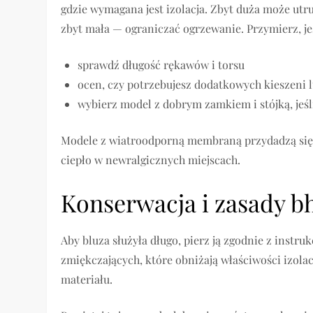
gdzie wymagana jest izolacja. Zbyt duża może ut
zbyt mała — ograniczać ogrzewanie. Przymierz, je
sprawdź długość rękawów i torsu
ocen, czy potrzebujesz dodatkowych kieszeni 
wybierz model z dobrym zamkiem i stójką, jeśl
Modele z wiatroodporną membraną przydadzą się p
ciepło w newralgicznych miejscach.
Konserwacja i zasady b
Aby bluza służyła długo, pierz ją zgodnie z inst
zmiękczających, które obniżają właściwości izola
materiału.