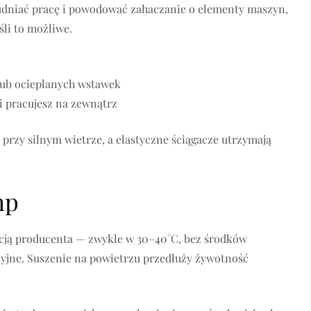
rudniać pracę i powodować zahaczanie o elementy maszyn,
śli to możliwe.
lub ocieplanych wstawek
i pracujesz na zewnątrz
rzy silnym wietrze, a elastyczne ściągacze utrzymają
hp
rukcją producenta — zwykle w 30–40°C, bez środków
cyjne. Suszenie na powietrzu przedłuży żywotność