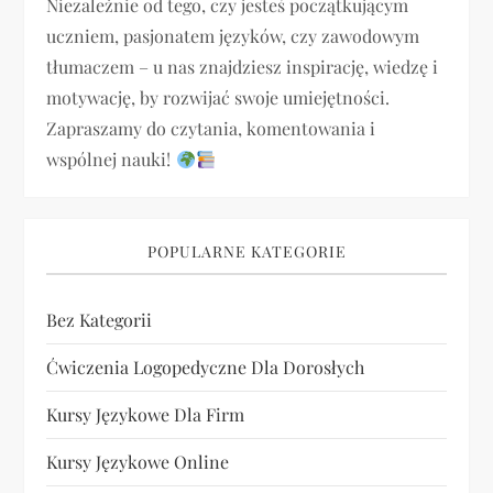
p
Niezależnie od tego, czy jesteś początkującym
uczniem, pasjonatem języków, czy zawodowym
i
tłumaczem – u nas znajdziesz inspirację, wiedzę i
motywację, by rozwijać swoje umiejętności.
s
Zapraszamy do czytania, komentowania i
u
wspólnej nauki!
POPULARNE KATEGORIE
Bez Kategorii
Ćwiczenia Logopedyczne Dla Dorosłych
Kursy Językowe Dla Firm
Kursy Językowe Online