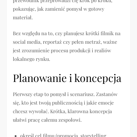
przewodnik przeprowadzi cię krok po kroku,
pokazując, jak zamienić pomysł w gotowy
materiał.
Bez względu na to, czy planujesz krótki filmik na
social media, reportaż czy pełen metraż, ważne
jest zrozumienie procesu produkcji i realiów
lokalnego rynku.
Planowanie i koncepcja
Pierwszy etap to pomysł i scenariusz. Zastanów
się, kto jest twoją publicznością i jakie emocje
chcesz wywołać. Krótka, klarowna koncepcja
ułatwi pracę całemu zespołowi.
określ cel filmu (promocja, storytelling,