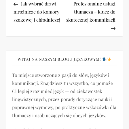
Post
Post
Jak wybrać drzwi
Profesjonalne usługi
a
mroźnicze do komory
tłumacza – klucz do
szokowej i chłodniczej
skutecznej komunikacji
w
i
g
WITAJ NA NASZYM BLOGU JĘZYKOWYM!
a
To miejsce stworzone z pasji do słów, języków i
c
komunikacji. Znajdziesz tu wszystko, co pomoże
j
Ci lepiej zrozumieć język — od ciekawostek
lingwistycznych, przez porady dotyczące nauki i
a
poprawnej wymowy, po praktyczne wskazówki dla
tłumaczy i osób uczących się obcych języków.
w