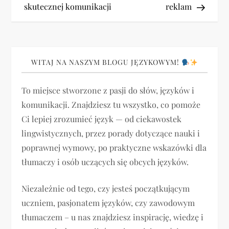
skutecznej komunikacji
reklam
w
i
g
WITAJ NA NASZYM BLOGU JĘZYKOWYM!
a
To miejsce stworzone z pasji do słów, języków i
komunikacji. Znajdziesz tu wszystko, co pomoże
c
Ci lepiej zrozumieć język — od ciekawostek
j
lingwistycznych, przez porady dotyczące nauki i
poprawnej wymowy, po praktyczne wskazówki dla
a
tłumaczy i osób uczących się obcych języków.
w
Niezależnie od tego, czy jesteś początkującym
p
uczniem, pasjonatem języków, czy zawodowym
tłumaczem – u nas znajdziesz inspirację, wiedzę i