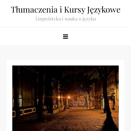
Skip
Tłumaczenia i Kursy Językowe
to
Lingwistyka i nauka o języku
content