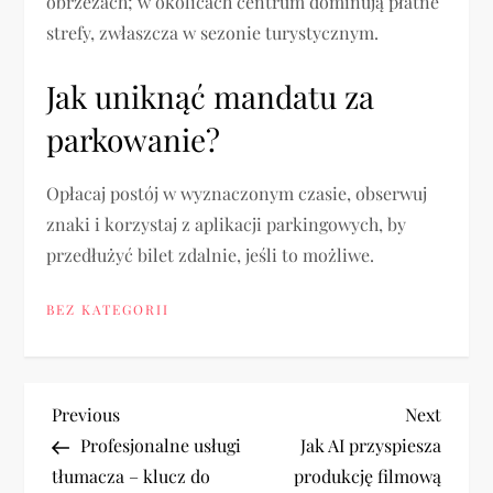
obrzeżach; w okolicach centrum dominują płatne
strefy, zwłaszcza w sezonie turystycznym.
Jak uniknąć mandatu za
parkowanie?
Opłacaj postój w wyznaczonym czasie, obserwuj
znaki i korzystaj z aplikacji parkingowych, by
przedłużyć bilet zdalnie, jeśli to możliwe.
BEZ KATEGORII
N
Previous
Next
Previous
Next
Post
Post
Profesjonalne usługi
Jak AI przyspiesza
a
tłumacza – klucz do
produkcję filmową