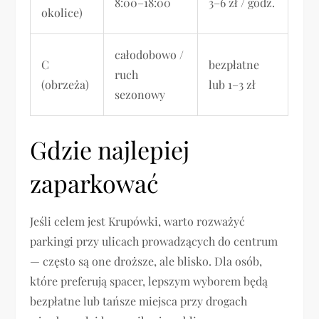
8:00–18:00
3–6 zł / godz.
okolice)
całodobowo /
C
bezpłatne
ruch
(obrzeża)
lub 1–3 zł
sezonowy
Gdzie najlepiej
zaparkować
Jeśli celem jest Krupówki, warto rozważyć
parkingi przy ulicach prowadzących do centrum
— często są one droższe, ale blisko. Dla osób,
które preferują spacer, lepszym wyborem będą
bezpłatne lub tańsze miejsca przy drogach