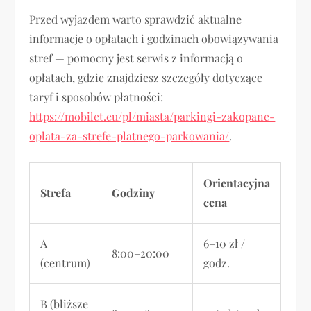
Przed wyjazdem warto sprawdzić aktualne
informacje o opłatach i godzinach obowiązywania
stref — pomocny jest serwis z informacją o
opłatach, gdzie znajdziesz szczegóły dotyczące
taryf i sposobów płatności:
https://mobilet.eu/pl/miasta/parkingi-zakopane-
oplata-za-strefe-platnego-parkowania/
.
Orientacyjna
Strefa
Godziny
cena
A
6–10 zł /
8:00–20:00
(centrum)
godz.
B (bliższe