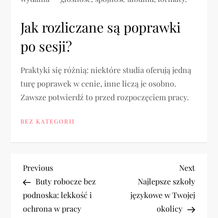
Jak rozliczane są poprawki
po sesji?
Praktyki się różnią: niektóre studia oferują jedną
turę poprawek w cenie, inne liczą je osobno.
Zawsze potwierdź to przed rozpoczęciem pracy.
BEZ KATEGORII
N
Previous
Next
Previous
Next
Post
Post
Buty robocze bez
Najlepsze szkoły
a
podnoska: lekkość i
językowe w Twojej
ochrona w pracy
okolicy
w