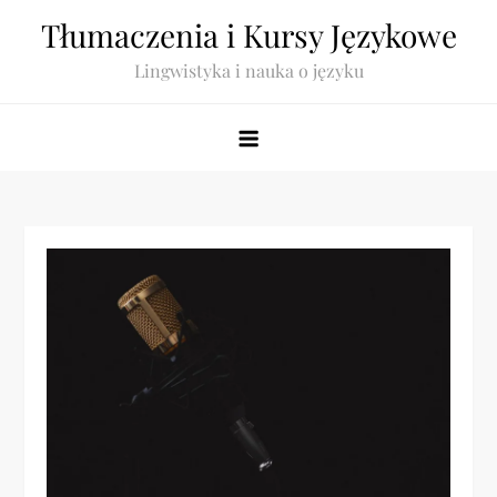
Skip
Tłumaczenia i Kursy Językowe
to
Lingwistyka i nauka o języku
content