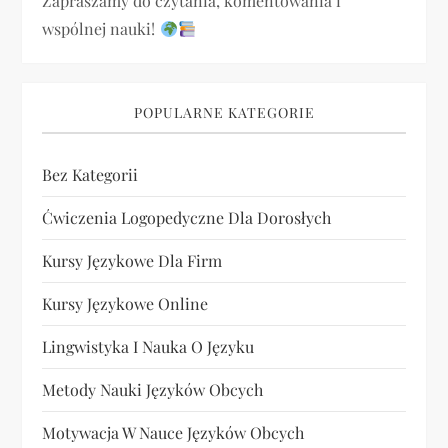
Zapraszamy do czytania, komentowania i
s
wspólnej nauki!
u
POPULARNE KATEGORIE
Bez Kategorii
Ćwiczenia Logopedyczne Dla Dorosłych
Kursy Językowe Dla Firm
Kursy Językowe Online
Lingwistyka I Nauka O Języku
Metody Nauki Języków Obcych
Motywacja W Nauce Języków Obcych