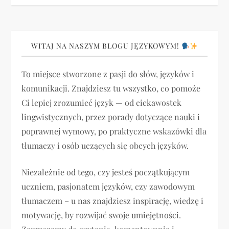
i
g
WITAJ NA NASZYM BLOGU JĘZYKOWYM!
a
To miejsce stworzone z pasji do słów, języków i
komunikacji. Znajdziesz tu wszystko, co pomoże
c
Ci lepiej zrozumieć język — od ciekawostek
j
lingwistycznych, przez porady dotyczące nauki i
poprawnej wymowy, po praktyczne wskazówki dla
a
tłumaczy i osób uczących się obcych języków.
w
Niezależnie od tego, czy jesteś początkującym
p
uczniem, pasjonatem języków, czy zawodowym
tłumaczem – u nas znajdziesz inspirację, wiedzę i
i
motywację, by rozwijać swoje umiejętności.