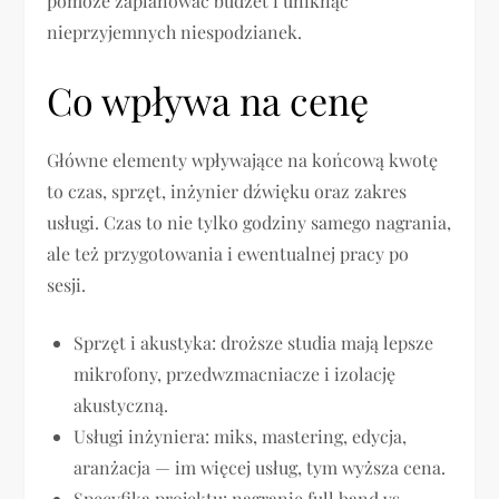
pomoże zaplanować budżet i uniknąć
nieprzyjemnych niespodzianek.
Co wpływa na cenę
Główne elementy wpływające na końcową kwotę
to czas, sprzęt, inżynier dźwięku oraz zakres
usługi. Czas to nie tylko godziny samego nagrania,
ale też przygotowania i ewentualnej pracy po
sesji.
Sprzęt i akustyka: droższe studia mają lepsze
mikrofony, przedwzmacniacze i izolację
akustyczną.
Usługi inżyniera: miks, mastering, edycja,
aranżacja — im więcej usług, tym wyższa cena.
Specyfika projektu: nagranie full band vs.