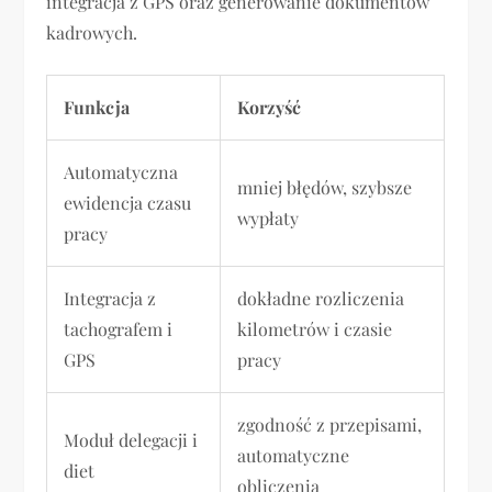
integracja z GPS oraz generowanie dokumentów
kadrowych.
Funkcja
Korzyść
Automatyczna
mniej błędów, szybsze
ewidencja czasu
wypłaty
pracy
Integracja z
dokładne rozliczenia
tachografem i
kilometrów i czasie
GPS
pracy
zgodność z przepisami,
Moduł delegacji i
automatyczne
diet
obliczenia