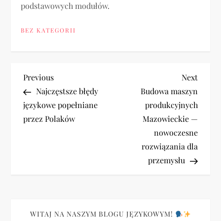
podstawowych modułów.
BEZ KATEGORII
N
Previous
Next
Previous
Next
Post
Post
Najczęstsze błędy
Budowa maszyn
a
językowe popełniane
produkcyjnych
przez Polaków
Mazowieckie —
w
nowoczesne
i
rozwiązania dla
przemysłu
g
a
c
WITAJ NA NASZYM BLOGU JĘZYKOWYM!