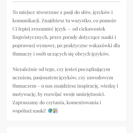
j
To miejsce stworzone z pasji do słów, języków i
komunikacji. Znajdziesz tu wszystko, co pomoże
a
Ci lepiej zrozumieć język — od ciekawostek
lingwistycznych, przez porady dotyczące nauki i
w
poprawnej wymowy, po praktyczne wskazówki dla
p
tłumaczy i osób uczących się obcych języków.
i
Niezależnie od tego, czy jesteś początkującym
uczniem, pasjonatem języków, czy zawodowym
s
tłumaczem – u nas znajdziesz inspirację, wiedzę i
u
motywację, by rozwijać swoje umiejętności.
Zapraszamy do czytania, komentowania i
wspólnej nauki!