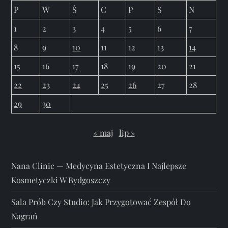
P
W
Ś
C
P
S
N
1
2
3
4
5
6
7
8
9
10
11
12
13
14
15
16
17
18
19
20
21
22
23
24
25
26
27
28
29
30
« maj
lip »
Nana Clinic — Medycyna Estetyczna I Najlepsze
Kosmetyczki W Bydgoszczy
Sala Prób Czy Studio: Jak Przygotować Zespół Do
Nagrań