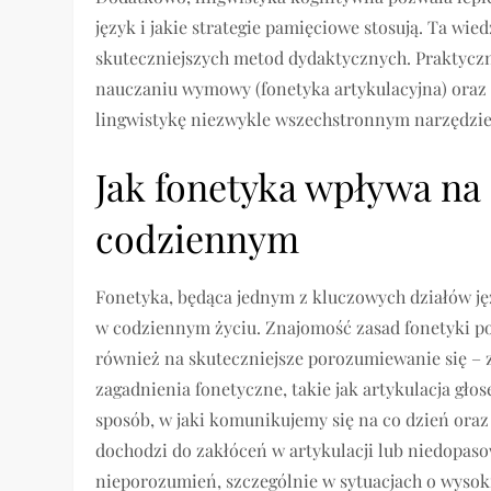
język i jakie strategie pamięciowe stosują. Ta wi
skuteczniejszych metod dydaktycznych. Praktyczn
nauczaniu wymowy (fonetyka artykulacyjna) oraz 
lingwistykę niezwykle wszechstronnym narzędzie
Jak fonetyka wpływa na
codziennym
Fonetyka, będąca jednym z kluczowych działów j
w codziennym życiu. Znajomość zasad fonetyki po
również na skuteczniejsze porozumiewanie się – 
zagadnienia fonetyczne, takie jak artykulacja gło
sposób, w jaki komunikujemy się na co dzień oraz
dochodzi do zakłóceń w artykulacji lub niedopas
nieporozumień, szczególnie w sytuacjach o wysok