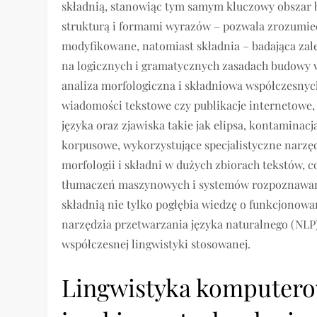
składnią, stanowiąc tym samym kluczowy obszar b
strukturą i formami wyrazów – pozwala zrozumieć,
modyfikowane, natomiast składnia – badająca zal
na logicznych i gramatycznych zasadach budowy 
analiza morfologiczna i składniowa współczesnyc
wiadomości tekstowe czy publikacje internetowe
języka oraz zjawiska takie jak elipsa, kontaminac
korpusowe, wykorzystujące specjalistyczne narz
morfologii i składni w dużych zbiorach tekstów, 
tłumaczeń maszynowych i systemów rozpoznawani
składnią nie tylko pogłębia wiedzę o funkcjonowa
narzędzia przetwarzania języka naturalnego (NL
współczesnej lingwistyki stosowanej.
Lingwistyka komputero