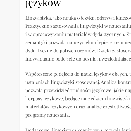
języków
Lingwistyka, jako nauka o języku, odgrywa klucz
Praktyczne zastosowania lingwistyki w nauczani
i w opracowywaniu materiałów dydaktycznych. Zna
semantyki pozwala nauczycielom lepiej zrozumieć
dydaktyczne do potrzeb uczniów. Dzięki zastosow
indywidualne podejście do ucznia, uwzględniające 
Współczesne podejścia do nauki języków obcych, ta
ustaleniach lingwistyki stosowanej. Analiza kont
pozwala przewidzieć trudności językowe, jakie na
korpusy językowe, będące narzędziem lingwistyk
materiałów językowych oraz analizę częstotliwośc
programy nauczania.
Dodatkowo, lingwistyka kognitywna pozwala lepie