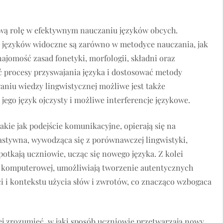
ową rolę w efektywnym nauczaniu języków obcych.
u języków widoczne są zarówno w metodyce nauczania, jak
jomość zasad fonetyki, morfologii, składni oraz
 procesy przyswajania języka i dostosować metody
aniu wiedzy lingwistycznej możliwe jest także
jego język ojczysty i możliwe interferencje językowe.
kie jak podejście komunikacyjne, opierają się na
rastywna, wywodząca się z porównawczej lingwistyki,
potkają uczniowie, ucząc się nowego języka. Z kolei
i komputerowej, umożliwiają tworzenie autentycznych
i i kontekstu użycia słów i zwrotów, co znacząco wzbogaca
j zrozumieć, w jaki sposób uczniowie przetwarzają nowy