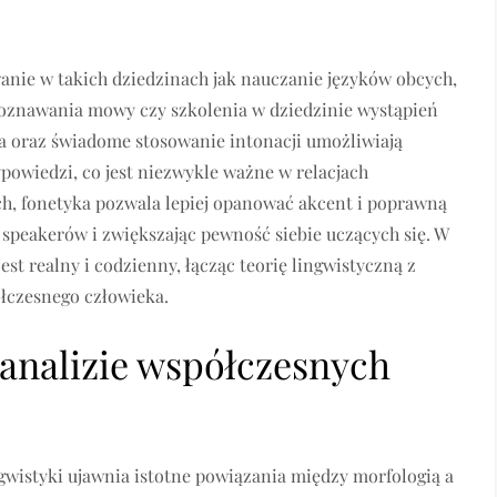
nie w takich dziedzinach jak nauczanie języków obcych,
poznawania mowy czy szkolenia w dziedzinie wystąpień
ja oraz świadome stosowanie intonacji umożliwiają
ypowiedzi, co jest niezwykle ważne w relacjach
ch, fonetyka pozwala lepiej opanować akcent i poprawną
speakerów i zwiększając pewność siebie uczących się. W
st realny i codzienny, łącząc teorię lingwistyczną z
czesnego człowieka.
 analizie współczesnych
gwistyki ujawnia istotne powiązania między morfologią a