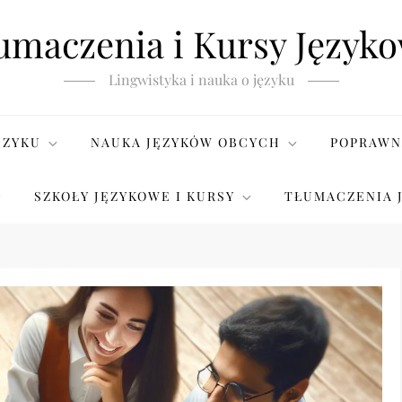
umaczenia i Kursy Język
Lingwistyka i nauka o języku
ĘZYKU
NAUKA JĘZYKÓW OBCYCH
POPRAWN
SZKOŁY JĘZYKOWE I KURSY
TŁUMACZENIA 