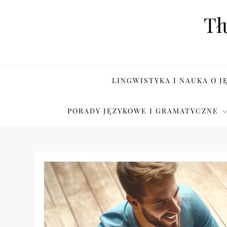
Skip
Tł
to
content
LINGWISTYKA I NAUKA O J
PORADY JĘZYKOWE I GRAMATYCZNE