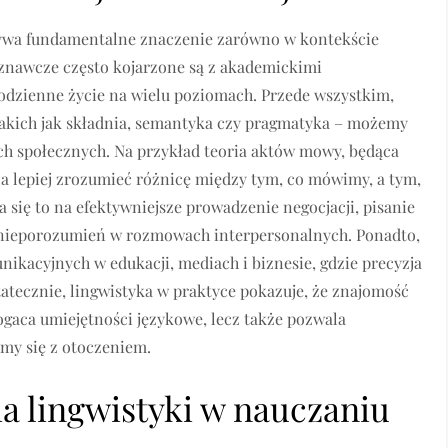
grywa fundamentalne znaczenie zarówno w kontekście
znawcze często kojarzone są z akademickimi
odzienne życie na wielu poziomach. Przede wszystkim,
akich jak składnia, semantyka czy pragmatyka – możemy
ch społecznych. Na przykład teoria aktów mowy, będąca
la lepiej zrozumieć różnicę między tym, co mówimy, a tym,
 się to na efektywniejsze prowadzenie negocjacji, pisanie
 nieporozumień w rozmowach interpersonalnych. Ponadto,
ikacyjnych w edukacji, mediach i biznesie, gdzie precyzja
atecznie, lingwistyka w praktyce pokazuje, że znajomość
gaca umiejętności językowe, lecz także pozwala
my się z otoczeniem.
a lingwistyki w nauczaniu