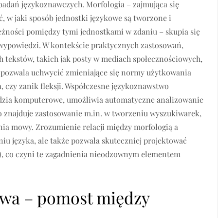
adań językoznawczych. Morfologia – zajmująca się
 w jaki sposób jednostki językowe są tworzone i
eżności pomiędzy tymi jednostkami w zdaniu – skupia się
wypowiedzi. W kontekście praktycznych zastosowań,
h tekstów, takich jak posty w mediach społecznościowych,
, pozwala uchwycić zmieniające się normy użytkowania
ja, czy zanik fleksji. Współczesne językoznawstwo
ędzia komputerowe, umożliwia automatyczne analizowanie
co znajduje zastosowanie m.in. w tworzeniu wyszukiwarek,
a mowy. Zrozumienie relacji między morfologią a
niu języka, ale także pozwala skuteczniej projektować
P), co czyni te zagadnienia nieodzownym elementem
wa – pomost między