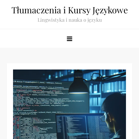
Skip
Tłumaczenia i Kursy Językowe
to
Lingwistyka i nauka o języku
content