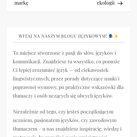
markę
ekologii
i
g
WITAJ NA NASZYM BLOGU JĘZYKOWYM!
a
To miejsce stworzone z pasji do słów, języków i
c
komunikacji. Znajdziesz tu wszystko, co pomoże
j
Ci lepiej zrozumieć język — od ciekawostek
lingwistycznych, przez porady dotyczące nauki i
a
poprawnej wymowy, po praktyczne wskazówki dla
tłumaczy i osób uczących się obcych języków.
w
p
Niezależnie od tego, czy jesteś początkującym
uczniem, pasjonatem języków, czy zawodowym
i
tłumaczem – u nas znajdziesz inspirację, wiedzę i