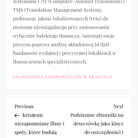
systemami CAT (Computer-Assisted Translation) i
TMS (Translation Management System),
podnosząc jakość lokalizowanych treści do
poziomu nieosiągalnego przy zastosowaniu
wyłącznie ludzkiego tłumacza. Automatyzacja
procesu poprzez analizę składniową to dziś
fundament wydajnej i precyzyjnej lokalizacji w
tłumaczeniach specjalistycznych.
ZAGADNIENIA LINGWISTYCZNE W PRAKTYCE
N
Previous
Next
Previous
Next
Post
Post
Kreujemy
Podziemne zbiorniki na
a
niezapomniane filmy i
deszczówkę jako klucz
spoty, które budują
do oszczędności i
w