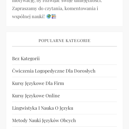
motywację, by rozwijać swoje umiejętności.
s
Zapraszamy do czytania, komentowania i
u
wspólnej nauki!
POPULARNE KATEGORIE
Bez Kategorii
Ćwiczenia Logopedyczne Dla Dorosłych
Kursy Językowe Dla Firm
Kursy Językowe Online
Lingwistyka I Nauka O Języku
Metody Nauki Języków Obcych