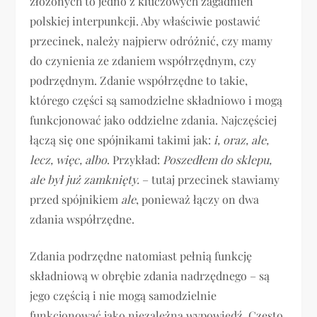
złożonych to jedno z kluczowych zagadnień
polskiej interpunkcji. Aby właściwie postawić
przecinek, należy najpierw odróżnić, czy mamy
do czynienia ze zdaniem współrzędnym, czy
podrzędnym. Zdanie współrzędne to takie,
którego części są samodzielne składniowo i mogą
funkcjonować jako oddzielne zdania. Najczęściej
łączą się one spójnikami takimi jak:
i, oraz, ale,
lecz, więc, albo
. Przykład:
Poszedłem do sklepu,
ale był już zamknięty.
– tutaj przecinek stawiamy
przed spójnikiem
ale
, ponieważ łączy on dwa
zdania współrzędne.
Zdania podrzędne natomiast pełnią funkcję
składniową w obrębie zdania nadrzędnego – są
jego częścią i nie mogą samodzielnie
funkcjonować jako niezależna wypowiedź. Często