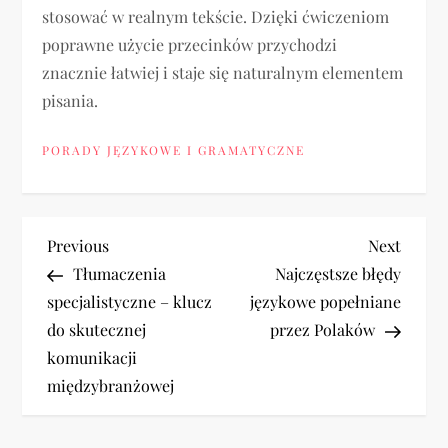
stosować w realnym tekście. Dzięki ćwiczeniom
poprawne użycie przecinków przychodzi
znacznie łatwiej i staje się naturalnym elementem
pisania.
PORADY JĘZYKOWE I GRAMATYCZNE
N
Previous
Next
Previous
Next
Post
Post
Tłumaczenia
Najczęstsze błędy
a
specjalistyczne – klucz
językowe popełniane
do skutecznej
przez Polaków
w
komunikacji
i
międzybranżowej
g