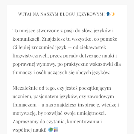
a
WITAJ NA NASZYM BLOGU JĘZYKOWYM!
c
To miejsce stworzone z pasji do słów, języków i
j
komunikacji. Znajdziesz tu wszystko, co pomoże
Ci lepiej zrozumieć język — od ciekawostek
a
lingwistycznych, przez porady dotyczące nauki i
poprawnej wymowy, po praktyczne wskazówki dla
w
tłumaczy i osób uczących się obcych języków.
p
Niezależnie od tego, czy jesteś początkującym
i
uczniem, pasjonatem języków, czy zawodowym
tłumaczem – u nas znajdziesz inspirację, wiedzę i
s
motywację, by rozwijać swoje umiejętności.
u
Zapraszamy do czytania, komentowania i
wspólnej nauki!