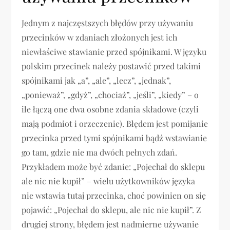
Jednym z najczęstszych błędów przy używaniu
przecinków w zdaniach złożonych jest ich
niewłaściwe stawianie przed spójnikami. W języku
polskim przecinek należy postawić przed takimi
spójnikami jak „a”, „ale”, „lecz”, „jednak”,
„ponieważ”, „gdyż”, „chociaż”, „jeśli”, „kiedy” – o
ile łączą one dwa osobne zdania składowe (czyli
mają podmiot i orzeczenie). Błędem jest pomijanie
przecinka przed tymi spójnikami bądź wstawianie
go tam, gdzie nie ma dwóch pełnych zdań.
Przykładem może być zdanie: „Pojechał do sklepu
ale nic nie kupił” – wielu użytkowników języka
nie wstawia tutaj przecinka, choć powinien on się
pojawić: „Pojechał do sklepu, ale nic nie kupił”. Z
drugiej strony, błędem jest nadmierne używanie