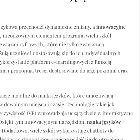
 językowa przechodzi dynamiczne zmiany, a
innowacyjne
ię nieodzownym elementem programu wielu szkół
związań cyfrowych, które nie tylko zwiększają
żują uczniów i dostosowują się do ich indywidualnych
wykorzystanie platform e-learningowych z funkcją
cznia i proponują treści dostosowane do jego poziomu oraz
kacje mobilne do nauki języków, które umożliwiają
 dowolnym miejscu i czasie. Technologie takie jak
zeczywistość (VR) wprowadzają uczących się w interaktywne
. Dzięki tym innowacyjnym narzędziom
nauka języków
a. Dodatkowo, wiele szkół wykorzystuje chatboty do
łędów, co stanowi nowoczesne podejście do utrwalania