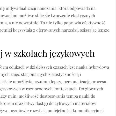
nę indywidualizacji nauczania, która odpowiada na
owacjom możliwe staje się tworzenie elastycznych
nia, a nie odwrotnie. To nie tylko poprawia efektywność
ętniej korzystają z oferowanych narzędzi, osiągając lepsze
j w szkołach językowych
form edukacji w dzisiejszych czasach jest nauka hybrydowa
jnych zajęć stacjonarnych z elastycznością i
dejście umożliwia uczniom lepszą personalizację procesu
 językowych w różnorodnych kontekstach. Do głównych
leży m.in. możliwość dostosowania tempa nauki do
ektorem oraz łatwy dostęp do cyfrowych materiałów
żywo uczniowie rozwijają umiejętności komunikacyjne i