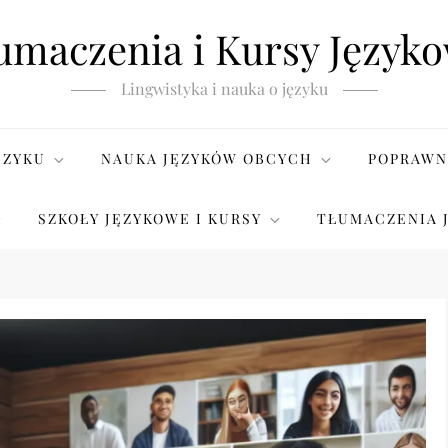
umaczenia i Kursy Język
Lingwistyka i nauka o języku
ĘZYKU
NAUKA JĘZYKÓW OBCYCH
POPRAWN
SZKOŁY JĘZYKOWE I KURSY
TŁUMACZENIA 