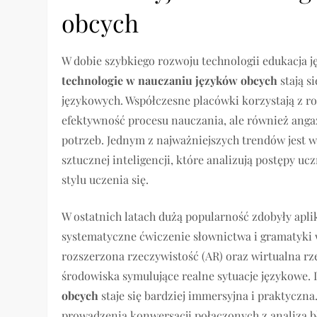
obcych
W dobie szybkiego rozwoju technologii edukacja
technologie w nauczaniu języków obcych
stają s
językowych. Współczesne placówki korzystają z ro
efektywność procesu nauczania, ale również anga
potrzeb. Jednym z najważniejszych trendów jest 
sztucznej inteligencji, które analizują postępy u
stylu uczenia się.
W ostatnich latach dużą popularność zdobyły apli
systematyczne ćwiczenie słownictwa i gramatyki w
rozszerzona rzeczywistość (AR) oraz wirtualna r
środowiska symulujące realne sytuacje językowe
obcych
staje się bardziej immersyjna i praktyczn
prowadzenia konwersacji połączonych z analizą b