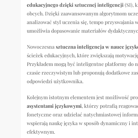
edukacyjnego dzięki sztucznej inteligencji
(SI), 
obcych. Dzięki zaawansowanym algorytmom uczen
analizować styl uczenia się, tempo przyswajania 
umożliwia dopasowanie materiałów dydaktycznych
Nowoczesna
sztuczna inteligencja w nauce języ
ścieżek edukacyjnych, które zwiększają motywacj
Przykładem mogą być inteligentne platformy do n
czasie rzeczywistym lub proponują dodatkowe zas
odpowiedzi użytkownika.
Kolejnym istotnym elementem jest możliwość p
asystentami językowymi
, którzy potrafią reago
fonetyczne oraz udzielać natychmiastowej inform
wspierają naukę języka w sposób dynamiczny i intu
efektywnym.