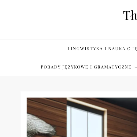
Skip
Tł
to
content
LINGWISTYKA I NAUKA O J
PORADY JĘZYKOWE I GRAMATYCZNE