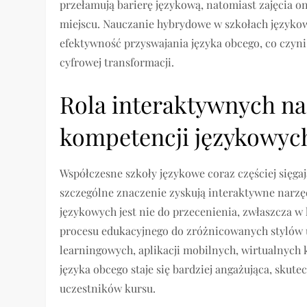
przełamują barierę językową, natomiast zajęcia o
miejscu. Nauczanie hybrydowe w szkołach język
efektywność przyswajania języka obcego, co czyni
cyfrowej transformacji.
Rola interaktywnych na
kompetencji językowyc
Współczesne szkoły językowe coraz częściej sięg
szczególne znaczenie zyskują interaktywne narzęd
językowych jest nie do przecenienia, zwłaszcza w
procesu edukacyjnego do zróżnicowanych stylów u
learningowych, aplikacji mobilnych, wirtualnych
języka obcego staje się bardziej angażująca, sku
uczestników kursu.