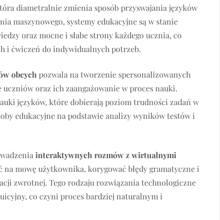
która diametralnie zmienia sposób przyswajania języków
ia maszynowego, systemy edukacyjne są w stanie
wiedzy oraz mocne i słabe strony każdego ucznia, co
 i ćwiczeń do indywidualnych potrzeb.
ków obcych
pozwala na tworzenie spersonalizowanych
ę uczniów oraz ich zaangażowanie w proces nauki.
auki języków, które dobierają poziom trudności zadań w
oby edukacyjne na podstawie analizy wyników testów i
rowadzenia
interaktywnych rozmów z wirtualnymi
wać na mowę użytkownika, korygować błędy gramatyczne i
acji zwrotnej. Tego rodzaju rozwiązania technologiczne
icyjny, co czyni proces bardziej naturalnym i