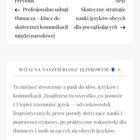
N
Previous
Next
Previous
Next
Post
Post
Profesjonalne usługi
Skuteczne strategie
a
tłumacza – klucz do
nauki języków obcych
skutecznej komunikacji
dla początkujących
w
międzynarodowej
i
g
WITAJ NA NASZYM BLOGU JĘZYKOWYM!
a
To miejsce stworzone z pasji do słów, języków i
c
komunikacji. Znajdziesz tu wszystko, co pomoże
j
Ci lepiej zrozumieć język — od ciekawostek
lingwistycznych, przez porady dotyczące nauki i
a
poprawnej wymowy, po praktyczne wskazówki dla
tłumaczy i osób uczących się obcych języków.
w