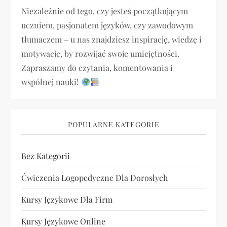
p
Niezależnie od tego, czy jesteś początkującym
uczniem, pasjonatem języków, czy zawodowym
i
tłumaczem – u nas znajdziesz inspirację, wiedzę i
motywację, by rozwijać swoje umiejętności.
s
Zapraszamy do czytania, komentowania i
u
wspólnej nauki!
POPULARNE KATEGORIE
Bez Kategorii
Ćwiczenia Logopedyczne Dla Dorosłych
Kursy Językowe Dla Firm
Kursy Językowe Online