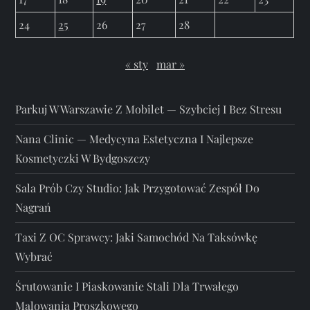
24
25
26
27
28
« sty
mar »
Parkuj W Warszawie Z Mobilet — Szybciej I Bez Stresu
Nana Clinic — Medycyna Estetyczna I Najlepsze
Kosmetyczki W Bydgoszczy
Sala Prób Czy Studio: Jak Przygotować Zespół Do
Nagrań
Taxi Z OC Sprawcy: Jaki Samochód Na Taksówkę
Wybrać
Śrutowanie I Piaskowanie Stali Dla Trwałego
Malowania Proszkowego