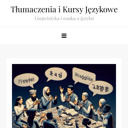
Skip
Tłumaczenia i Kursy Językowe
to
Lingwistyka i nauka o języku
content