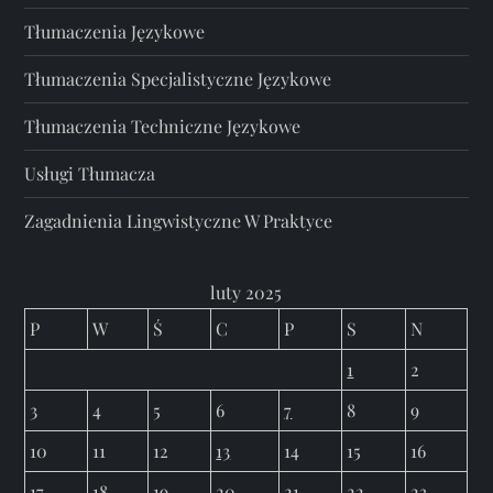
Tłumaczenia Językowe
Tłumaczenia Specjalistyczne Językowe
Tłumaczenia Techniczne Językowe
Usługi Tłumacza
Zagadnienia Lingwistyczne W Praktyce
luty 2025
P
W
Ś
C
P
S
N
1
2
3
4
5
6
7
8
9
10
11
12
13
14
15
16
17
18
19
20
21
22
23