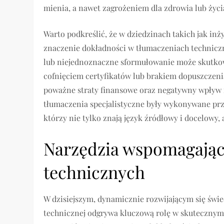
mienia, a nawet zagrożeniem dla zdrowia lub życia
Warto podkreślić, że w dziedzinach takich jak in
znaczenie dokładności w tłumaczeniach techniczn
lub niejednoznaczne sformułowanie może skutk
cofnięciem certyfikatów lub brakiem dopuszczenia
poważne straty finansowe oraz negatywny wpływ na
tłumaczenia specjalistyczne były wykonywane prz
którzy nie tylko znają język źródłowy i docelowy,
Narzędzia wspomagając
technicznych
W dzisiejszym, dynamicznie rozwijającym się świe
technicznej odgrywa kluczową rolę w skutecznym