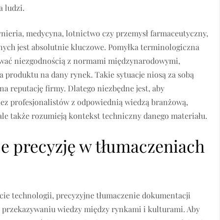
 ludzi.
żynieria, medycyna, lotnictwo czy przemysł farmaceutyczny,
ych jest absolutnie kluczowe. Pomyłka terminologiczna
ować niezgodnością z normami międzynarodowymi,
 produktu na dany rynek. Takie sytuacje niosą za sobą
 reputację firmy. Dlatego niezbędne jest, aby
ez profesjonalistów z odpowiednią wiedzą branżową,
 ale także rozumieją kontekst techniczny danego materiału.
e precyzję w tłumaczeniach
cie technologii, precyzyjne tłumaczenie dokumentacji
 przekazywaniu wiedzy między rynkami i kulturami. Aby