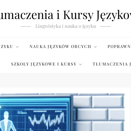
umaczenia i Kursy Język
Lingwistyka i nauka o języku
ĘZYKU
NAUKA JĘZYKÓW OBCYCH
POPRAWN
SZKOŁY JĘZYKOWE I KURSY
TŁUMACZENIA 