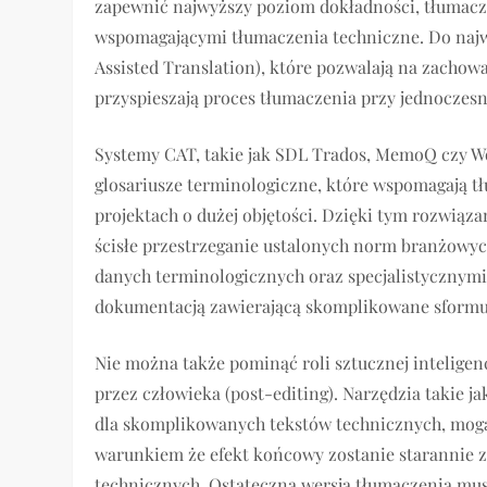
zapewnić najwyższy poziom dokładności, tłumacze
wspomagającymi tłumaczenia techniczne. Do najw
Assisted Translation), które pozwalają na zachow
przyspieszają proces tłumaczenia przy jednoczesn
Systemy CAT, takie jak SDL Trados, MemoQ czy Wo
glosariusze terminologiczne, które wspomagają t
projektach o dużej objętości. Dzięki tym rozwiąz
ścisłe przestrzeganie ustalonych norm branżowych
danych terminologicznych oraz specjalistycznymi
dokumentacją zawierającą skomplikowane sformu
Nie można także pominąć roli sztucznej intelig
przez człowieka (post-editing). Narzędzia takie ja
dla skomplikowanych tekstów technicznych, mogą
warunkiem że efekt końcowy zostanie starannie
technicznych. Ostateczna wersja tłumaczenia mus