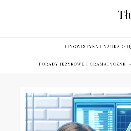
Skip
Tł
to
content
LINGWISTYKA I NAUKA O J
PORADY JĘZYKOWE I GRAMATYCZNE