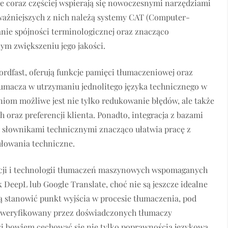
 coraz częściej wspierają się nowoczesnymi narzędziami
ażniejszych z nich należą systemy CAT (Computer-
anie spójności terminologicznej oraz znacząco
ym zwiększeniu jego jakości.
rdfast, oferują funkcje pamięci tłumaczeniowej oraz
łumacza w utrzymaniu jednolitego języka technicznego w
aniom możliwe jest nie tylko redukowanie błędów, ale także
 oraz preferencji klienta. Ponadto, integracja z bazami
 słownikami technicznymi znacząco ułatwia pracę z
łowania techniczne.
encji i technologii tłumaczeń maszynowych wspomaganych
k DeepL lub Google Translate, choć nie są jeszcze idealne
 stanowić punkt wyjścia w procesie tłumaczenia, pod
 zweryfikowany przez doświadczonych tłumaczy
i bowiem cechować się nie tylko poprawnością językową,