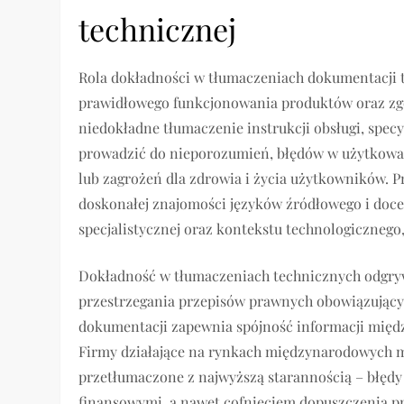
technicznej
Rola dokładności w tłumaczeniach dokumentacji t
prawidłowego funkcjonowania produktów oraz z
niedokładne tłumaczenie instrukcji obsługi, spec
prowadzić do nieporozumień, błędów w użytkowan
lub zagrożeń dla zdrowia i życia użytkowników. 
doskonałej znajomości języków źródłowego i doce
specjalistycznej oraz kontekstu technologicznego,
Dokładność w tłumaczeniach technicznych odgrywa
przestrzegania przepisów prawnych obowiązujący
dokumentacji zapewnia spójność informacji mię
Firmy działające na rynkach międzynarodowych mu
przetłumaczone z najwyższą starannością – błęd
finansowymi, a nawet cofnięciem dopuszczenia p