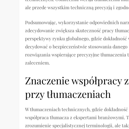
ale przede wszystkim techniczną precyzją i zgodn
Podsumowując, wykorzystanie odpowiednich narz
zdecydowanie zwiększa skuteczność pracy tłumacz
perspektywy rynku globalnego, gdzie dokładność
decydować o bezpieczeństwie stosowania danego
rozwiązania wspierające precyzyjne tłumaczenia te
zaleceniem.
Znaczenie współpracy 
przy tłumaczeniach
W tłumaczeniach technicznych, gdzie dokładność o
współpraca tłumacza z ekspertami branżowymi. Te
zrozumienie specjalistycznej terminologii, ale ta