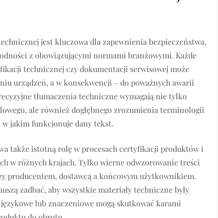
echnicznej jest kluczowa dla zapewnienia bezpieczeństwa,
godności z obowiązującymi normami branżowymi. Każde
yfikacji technicznej czy dokumentacji serwisowej może
iu urządzeń, a w konsekwencji – do poważnych awarii
Precyzyjne tłumaczenia techniczne wymagają nie tylko
lowego, ale również dogłębnego zrozumienia terminologii
 w jakim funkcjonuje dany tekst.
 także istotną rolę w procesach certyfikacji produktów i
ch w różnych krajach. Tylko wierne odwzorowanie treści
dzy producentem, dostawcą a końcowym użytkownikiem.
szą zadbać, aby wszystkie materiały techniczne były
y językowe lub znaczeniowe mogą skutkować karami
roduktu do obrotu.