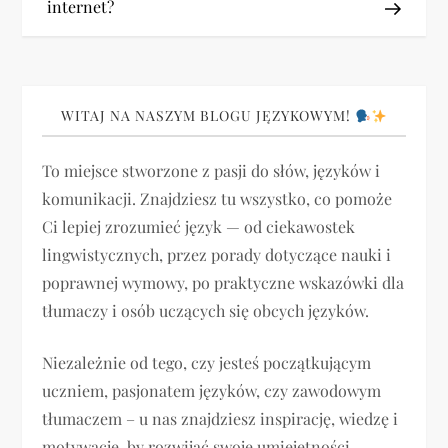
internet?
w
i
g
WITAJ NA NASZYM BLOGU JĘZYKOWYM!
a
To miejsce stworzone z pasji do słów, języków i
komunikacji. Znajdziesz tu wszystko, co pomoże
c
Ci lepiej zrozumieć język — od ciekawostek
j
lingwistycznych, przez porady dotyczące nauki i
poprawnej wymowy, po praktyczne wskazówki dla
a
tłumaczy i osób uczących się obcych języków.
w
Niezależnie od tego, czy jesteś początkującym
p
uczniem, pasjonatem języków, czy zawodowym
tłumaczem – u nas znajdziesz inspirację, wiedzę i
motywację, by rozwijać swoje umiejętności.