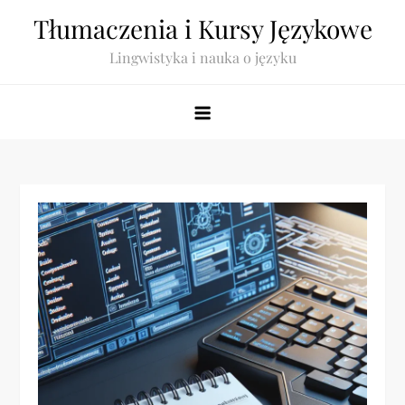
Skip
Tłumaczenia i Kursy Językowe
to
Lingwistyka i nauka o języku
content