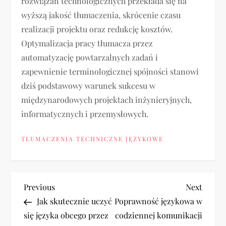
rozwiązań technologicznych przekłada się na
wyższą jakość tłumaczenia, skrócenie czasu
realizacji projektu oraz redukcję kosztów.
Optymalizacja pracy tłumacza przez
automatyzację powtarzalnych zadań i
zapewnienie terminologicznej spójności stanowi
dziś podstawowy warunek sukcesu w
międzynarodowych projektach inżynieryjnych,
informatycznych i przemysłowych.
TŁUMACZENIA TECHNICZNE JĘZYKOWE
N
Previous
Next
Previous
Next
Post
Post
Jak skutecznie uczyć
Poprawność językowa w
a
się języka obcego przez
codziennej komunikacji