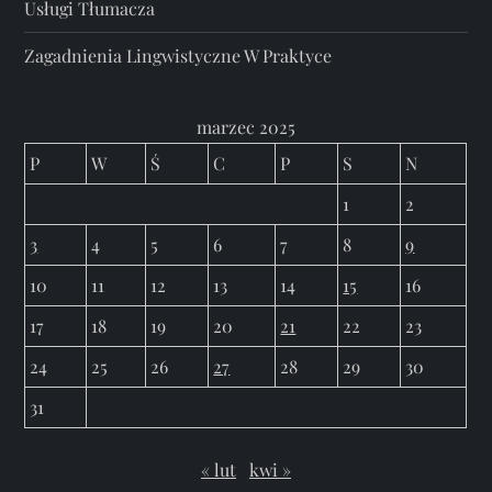
Usługi Tłumacza
Zagadnienia Lingwistyczne W Praktyce
marzec 2025
P
W
Ś
C
P
S
N
1
2
3
4
5
6
7
8
9
10
11
12
13
14
15
16
17
18
19
20
21
22
23
24
25
26
27
28
29
30
31
« lut
kwi »