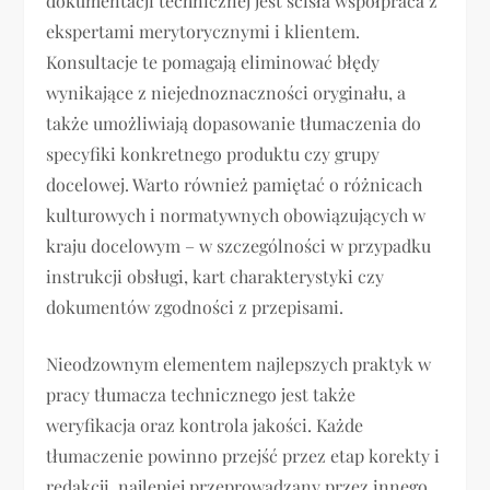
dokumentacji technicznej jest ścisła współpraca z
ekspertami merytorycznymi i klientem.
Konsultacje te pomagają eliminować błędy
wynikające z niejednoznaczności oryginału, a
także umożliwiają dopasowanie tłumaczenia do
specyfiki konkretnego produktu czy grupy
docelowej. Warto również pamiętać o różnicach
kulturowych i normatywnych obowiązujących w
kraju docelowym – w szczególności w przypadku
instrukcji obsługi, kart charakterystyki czy
dokumentów zgodności z przepisami.
Nieodzownym elementem najlepszych praktyk w
pracy tłumacza technicznego jest także
weryfikacja oraz kontrola jakości. Każde
tłumaczenie powinno przejść przez etap korekty i
redakcji, najlepiej przeprowadzany przez innego