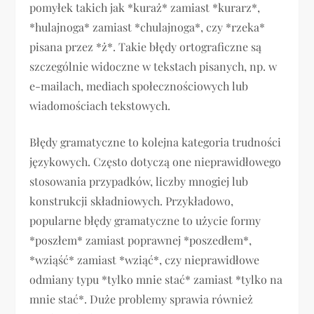
pomyłek takich jak *kuraż* zamiast *kurarz*,
*hulajnoga* zamiast *chulajnoga*, czy *rzeka*
pisana przez *ż*. Takie błędy ortograficzne są
szczególnie widoczne w tekstach pisanych, np. w
e-mailach, mediach społecznościowych lub
wiadomościach tekstowych.
Błędy gramatyczne to kolejna kategoria trudności
językowych. Często dotyczą one nieprawidłowego
stosowania przypadków, liczby mnogiej lub
konstrukcji składniowych. Przykładowo,
popularne błędy gramatyczne to użycie formy
*poszłem* zamiast poprawnej *poszedłem*,
*wziąść* zamiast *wziąć*, czy nieprawidłowe
odmiany typu *tylko mnie stać* zamiast *tylko na
mnie stać*. Duże problemy sprawia również