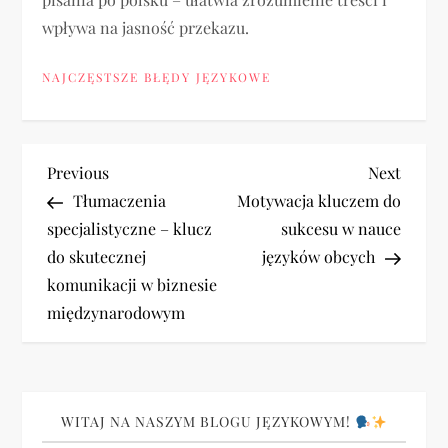
wpływa na jasność przekazu.
NAJCZĘSTSZE BŁĘDY JĘZYKOWE
N
Previous
Next
Previous
Next
Post
Post
Tłumaczenia
Motywacja kluczem do
a
specjalistyczne – klucz
sukcesu w nauce
do skutecznej
języków obcych
w
komunikacji w biznesie
i
międzynarodowym
g
a
WITAJ NA NASZYM BLOGU JĘZYKOWYM!