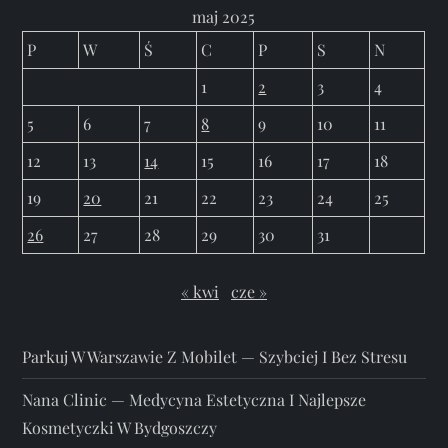
maj 2025
P
W
Ś
C
P
S
N
1
2
3
4
5
6
7
8
9
10
11
12
13
14
15
16
17
18
19
20
21
22
23
24
25
26
27
28
29
30
31
« kwi
cze »
Parkuj W Warszawie Z Mobilet — Szybciej I Bez Stresu
Nana Clinic — Medycyna Estetyczna I Najlepsze
Kosmetyczki W Bydgoszczy