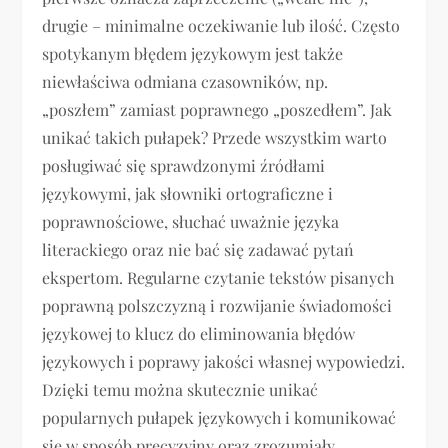
drugie – minimalne oczekiwanie lub ilość. Często
spotykanym błędem językowym jest także
niewłaściwa odmiana czasowników, np.
„poszłem” zamiast poprawnego „poszedłem”. Jak
unikać takich pułapek? Przede wszystkim warto
posługiwać się sprawdzonymi źródłami
językowymi, jak słowniki ortograficzne i
poprawnościowe, słuchać uważnie języka
literackiego oraz nie bać się zadawać pytań
ekspertom. Regularne czytanie tekstów pisanych
poprawną polszczyzną i rozwijanie świadomości
językowej to klucz do eliminowania błędów
językowych i poprawy jakości własnej wypowiedzi.
Dzięki temu można skutecznie unikać
popularnych pułapek językowych i komunikować
się w sposób precyzyjny oraz zrozumiały.