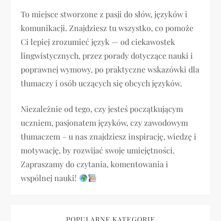
c
To miejsce stworzone z pasji do słów, języków i
j
komunikacji. Znajdziesz tu wszystko, co pomoże
Ci lepiej zrozumieć język — od ciekawostek
a
lingwistycznych, przez porady dotyczące nauki i
poprawnej wymowy, po praktyczne wskazówki dla
w
tłumaczy i osób uczących się obcych języków.
p
Niezależnie od tego, czy jesteś początkującym
i
uczniem, pasjonatem języków, czy zawodowym
tłumaczem – u nas znajdziesz inspirację, wiedzę i
s
motywację, by rozwijać swoje umiejętności.
u
Zapraszamy do czytania, komentowania i
wspólnej nauki!
POPULARNE KATEGORIE