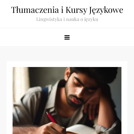
Skip
Tłumaczenia i Kursy Językowe
to
Lingwistyka i nauka o języku
content