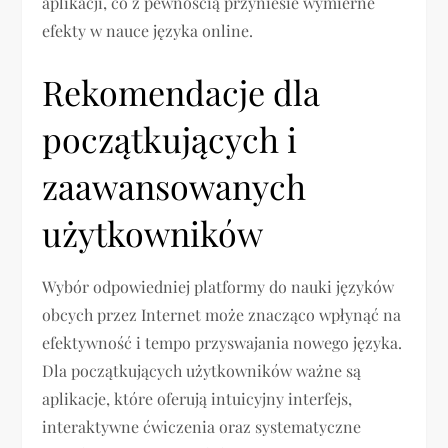
aplikacji, co z pewnością przyniesie wymierne
efekty w nauce języka online.
Rekomendacje dla
początkujących i
zaawansowanych
użytkowników
Wybór odpowiedniej platformy do nauki języków
obcych przez Internet może znacząco wpłynąć na
efektywność i tempo przyswajania nowego języka.
Dla początkujących użytkowników ważne są
aplikacje, które oferują intuicyjny interfejs,
interaktywne ćwiczenia oraz systematyczne