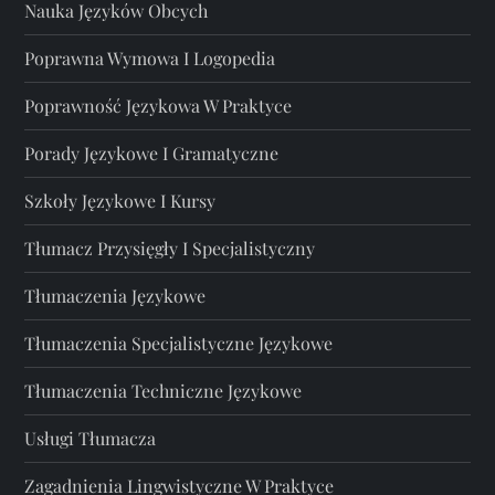
Nauka Języków Obcych
Poprawna Wymowa I Logopedia
Poprawność Językowa W Praktyce
Porady Językowe I Gramatyczne
Szkoły Językowe I Kursy
Tłumacz Przysięgły I Specjalistyczny
Tłumaczenia Językowe
Tłumaczenia Specjalistyczne Językowe
Tłumaczenia Techniczne Językowe
Usługi Tłumacza
Zagadnienia Lingwistyczne W Praktyce