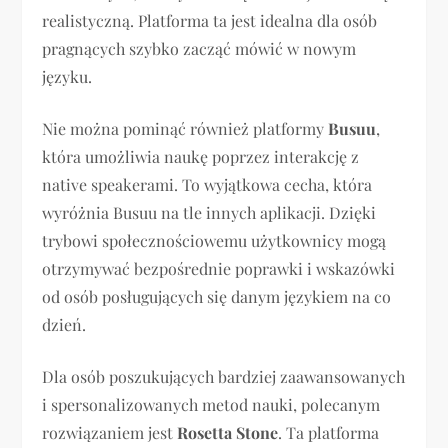
realistyczną. Platforma ta jest idealna dla osób
pragnących szybko zacząć mówić w nowym
języku.
Nie można pominąć również platformy
Busuu
,
która umożliwia naukę poprzez interakcję z
native speakerami. To wyjątkowa cecha, która
wyróżnia Busuu na tle innych aplikacji. Dzięki
trybowi społecznościowemu użytkownicy mogą
otrzymywać bezpośrednie poprawki i wskazówki
od osób posługujących się danym językiem na co
dzień.
Dla osób poszukujących bardziej zaawansowanych
i spersonalizowanych metod nauki, polecanym
rozwiązaniem jest
Rosetta Stone
. Ta platforma