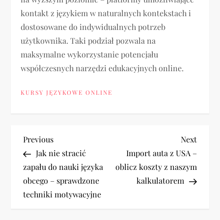
kontakt z językiem w naturalnych kontekstach i
dostosowane do indywidualnych potrzeb
użytkownika. Taki podział pozwala na
maksymalne wykorzystanie potencjału
współczesnych narzędzi edukacyjnych online.
KURSY JĘZYKOWE ONLINE
N
Previous
Next
Previous
Next
Post
Post
Jak nie stracić
Import auta z USA –
a
zapału do nauki języka
oblicz koszty z naszym
obcego – sprawdzone
kalkulatorem
w
techniki motywacyjne
i