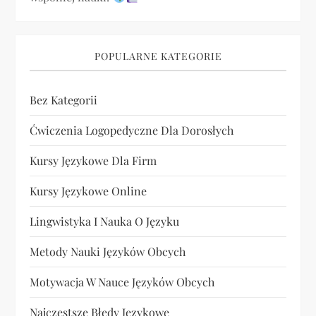
u
POPULARNE KATEGORIE
Bez Kategorii
Ćwiczenia Logopedyczne Dla Dorosłych
Kursy Językowe Dla Firm
Kursy Językowe Online
Lingwistyka I Nauka O Języku
Metody Nauki Języków Obcych
Motywacja W Nauce Języków Obcych
Najczęstsze Błędy Językowe