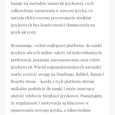
bazuje na metodzie immersji językowej, czyli
całkowitego zanurzenia w nowym języku, co
sprzyja efektywnemu przyswajaniu struktur
językowych bez konieczności tłumaczenia na
język ojczysty.
Reasumując, wybór najlepszej platformy do nauki
języków obcych online zależy od indywidualnych
preferencji, poziomu zaawansowania oraz celów
językowych. Wśród najpopularniejszych narzędzi
warto zwrócić uwagę na Duolingo, Babbel, Busuu i
Rosetta Stone – każda z tych platform oferuje
unikalne podejście do nauki i może znacząco
ułatwić zdobycie biegłości językowej. Pamiętajmy,
że regularność i motywacja są kluczowe w
opanowaniu nowego języka, a odpowiednio