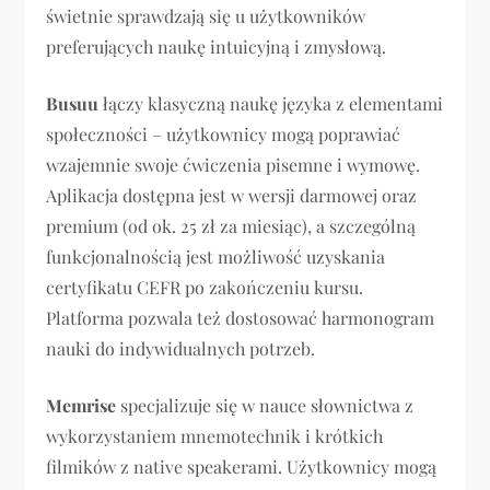
świetnie sprawdzają się u użytkowników
preferujących naukę intuicyjną i zmysłową.
Busuu
łączy klasyczną naukę języka z elementami
społeczności – użytkownicy mogą poprawiać
wzajemnie swoje ćwiczenia pisemne i wymowę.
Aplikacja dostępna jest w wersji darmowej oraz
premium (od ok. 25 zł za miesiąc), a szczególną
funkcjonalnością jest możliwość uzyskania
certyfikatu CEFR po zakończeniu kursu.
Platforma pozwala też dostosować harmonogram
nauki do indywidualnych potrzeb.
Memrise
specjalizuje się w nauce słownictwa z
wykorzystaniem mnemotechnik i krótkich
filmików z native speakerami. Użytkownicy mogą