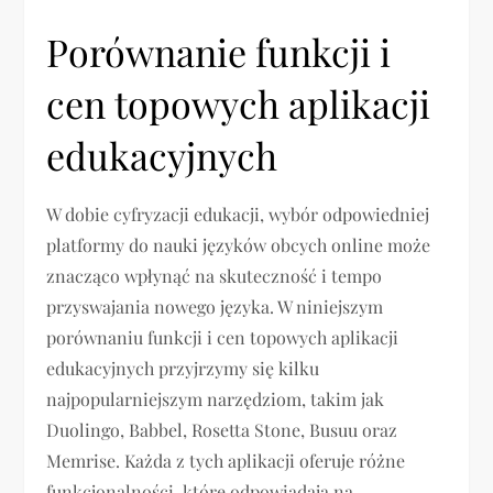
Porównanie funkcji i
cen topowych aplikacji
edukacyjnych
W dobie cyfryzacji edukacji, wybór odpowiedniej
platformy do nauki języków obcych online może
znacząco wpłynąć na skuteczność i tempo
przyswajania nowego języka. W niniejszym
porównaniu funkcji i cen topowych aplikacji
edukacyjnych przyjrzymy się kilku
najpopularniejszym narzędziom, takim jak
Duolingo, Babbel, Rosetta Stone, Busuu oraz
Memrise. Każda z tych aplikacji oferuje różne
funkcjonalności, które odpowiadają na