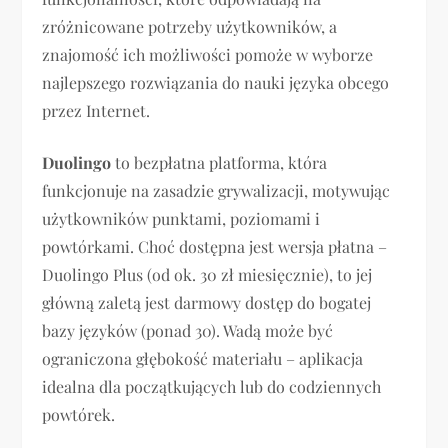
zróżnicowane potrzeby użytkowników, a
znajomość ich możliwości pomoże w wyborze
najlepszego rozwiązania do nauki języka obcego
przez Internet.
Duolingo
to bezpłatna platforma, która
funkcjonuje na zasadzie grywalizacji, motywując
użytkowników punktami, poziomami i
powtórkami. Choć dostępna jest wersja płatna –
Duolingo Plus (od ok. 30 zł miesięcznie), to jej
główną zaletą jest darmowy dostęp do bogatej
bazy języków (ponad 30). Wadą może być
ograniczona głębokość materiału – aplikacja
idealna dla początkujących lub do codziennych
powtórek.