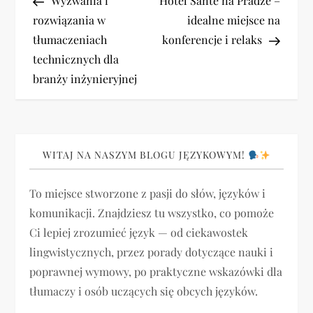
Wyzwania i
Hotel Sante na Pradze –
a
rozwiązania w
idealne miejsce na
tłumaczeniach
konferencje i relaks
w
technicznych dla
i
branży inżynieryjnej
g
a
WITAJ NA NASZYM BLOGU JĘZYKOWYM!
c
To miejsce stworzone z pasji do słów, języków i
j
komunikacji. Znajdziesz tu wszystko, co pomoże
Ci lepiej zrozumieć język — od ciekawostek
a
lingwistycznych, przez porady dotyczące nauki i
poprawnej wymowy, po praktyczne wskazówki dla
w
tłumaczy i osób uczących się obcych języków.