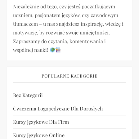
p
Niezależnie od tego, czy jesteś początkującym
i
uczniem, pasjonatem języków, czy zawodowym
tłumaczem – u nas znajdziesz inspirację, wiedzę i
s
motywację, by rozwijać swoje umiejętności.
u
Zapraszamy do czytania, komentowania i
wspólnej nauki!
POPULARNE KATEGORIE
Bez Kategorii
Ćwiczenia Logopedyczne Dla Dorosłych
Kursy Językowe Dla Firm
Kursy Językowe Online