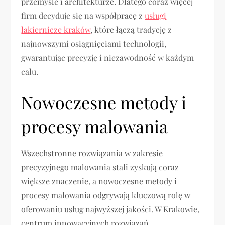
przemyśle i architekturze. Dlatego coraz więcej
firm decyduje się na współpracę z
usługi
lakiernicze kraków
, które łączą tradycję z
najnowszymi osiągnięciami technologii,
gwarantując precyzję i niezawodność w każdym
calu.
Nowoczesne metody i
procesy malowania
Wszechstronne rozwiązania w zakresie
precyzyjnego malowania stali zyskują coraz
większe znaczenie, a nowoczesne metody i
procesy malowania odgrywają kluczową rolę w
oferowaniu usług najwyższej jakości. W Krakowie,
centrum innowacyjnych rozwiązań