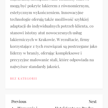
mogą być pokryte lakierem z równomiernym,
estetycznym wykończeniem. Innowacyjne
technologie oferują także możliwość szybkiej
adaptacji do indywidualnych potrzeb klienta, co
stanowi istotny atut nowoczesnych usług
lakierniczych w Krakowie. W rezultacie, firmy
korzystające z tych rozwiązań są postrzegane jako
liderzy w branży, oferując kompleksowe i
precyzyjne malowanie stali, które odpowiada na
najwyższe standardy jakości.
BEZ KATEGORII
N
Previous
Next
Previous
Next
Post
Post