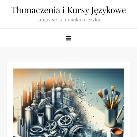
Skip
Tłumaczenia i Kursy Językowe
to
Lingwistyka i nauka o języku
content