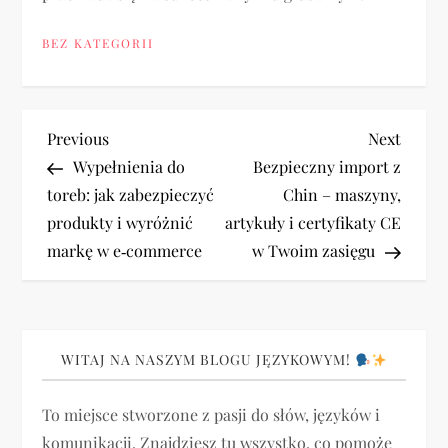
BEZ KATEGORII
N
Previous
Next
Previous
Next
Post
Post
Wypełnienia do
Bezpieczny import z
a
toreb: jak zabezpieczyć
Chin – maszyny,
produkty i wyróżnić
artykuły i certyfikaty CE
w
markę w e‑commerce
w Twoim zasięgu
i
g
WITAJ NA NASZYM BLOGU JĘZYKOWYM!
a
To miejsce stworzone z pasji do słów, języków i
c
komunikacji. Znajdziesz tu wszystko, co pomoże