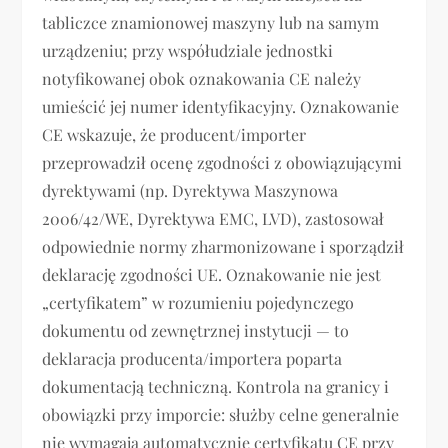
tabliczce znamionowej maszyny lub na samym
urządzeniu; przy współudziale jednostki
notyfikowanej obok oznakowania CE należy
umieścić jej numer identyfikacyjny. Oznakowanie
CE wskazuje, że producent/importer
przeprowadził ocenę zgodności z obowiązującymi
dyrektywami (np. Dyrektywa Maszynowa
2006/42/WE, Dyrektywa EMC, LVD), zastosował
odpowiednie normy zharmonizowane i sporządził
deklarację zgodności UE. Oznakowanie nie jest
„certyfikatem” w rozumieniu pojedynczego
dokumentu od zewnętrznej instytucji — to
deklaracja producenta/importera poparta
dokumentacją techniczną. Kontrola na granicy i
obowiązki przy imporcie: służby celne generalnie
nie wymagają automatycznie certyfikatu CE przy