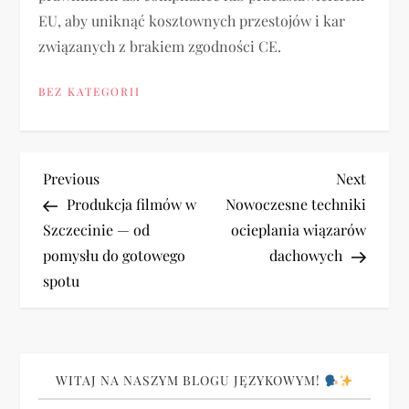
EU, aby uniknąć kosztownych przestojów i kar
związanych z brakiem zgodności CE.
BEZ KATEGORII
N
Previous
Next
Previous
Next
Post
Post
Produkcja filmów w
Nowoczesne techniki
a
Szczecinie — od
ocieplania wiązarów
pomysłu do gotowego
dachowych
w
spotu
i
g
WITAJ NA NASZYM BLOGU JĘZYKOWYM!
a