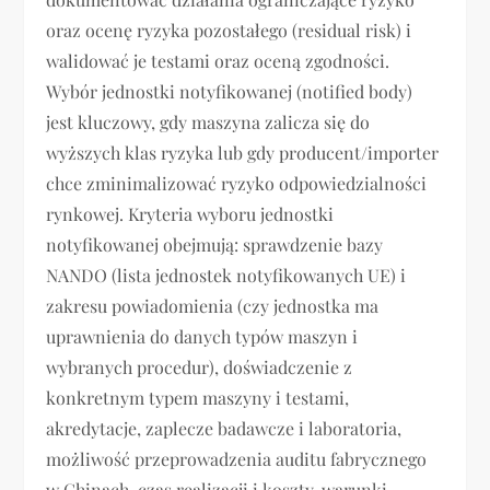
oraz ocenę ryzyka pozostałego (residual risk) i
walidować je testami oraz oceną zgodności.
Wybór jednostki notyfikowanej (notified body)
jest kluczowy, gdy maszyna zalicza się do
wyższych klas ryzyka lub gdy producent/importer
chce zminimalizować ryzyko odpowiedzialności
rynkowej. Kryteria wyboru jednostki
notyfikowanej obejmują: sprawdzenie bazy
NANDO (lista jednostek notyfikowanych UE) i
zakresu powiadomienia (czy jednostka ma
uprawnienia do danych typów maszyn i
wybranych procedur), doświadczenie z
konkretnym typem maszyny i testami,
akredytacje, zaplecze badawcze i laboratoria,
możliwość przeprowadzenia auditu fabrycznego
w Chinach, czas realizacji i koszty, warunki