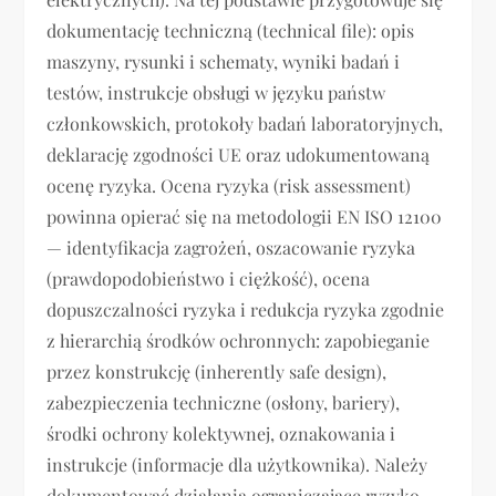
dokumentację techniczną (technical file): opis
maszyny, rysunki i schematy, wyniki badań i
testów, instrukcje obsługi w języku państw
członkowskich, protokoły badań laboratoryjnych,
deklarację zgodności UE oraz udokumentowaną
ocenę ryzyka. Ocena ryzyka (risk assessment)
powinna opierać się na metodologii EN ISO 12100
— identyfikacja zagrożeń, oszacowanie ryzyka
(prawdopodobieństwo i ciężkość), ocena
dopuszczalności ryzyka i redukcja ryzyka zgodnie
z hierarchią środków ochronnych: zapobieganie
przez konstrukcję (inherently safe design),
zabezpieczenia techniczne (osłony, bariery),
środki ochrony kolektywnej, oznakowania i
instrukcje (informacje dla użytkownika). Należy
dokumentować działania ograniczające ryzyko