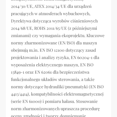
2014/30/UE, ATEX 2014/34/UE dla urządzeń
pracujących w atmosferach wybuchowych,
Dyrektywa dotycząca wyrobów ciśnieniowych
2014/68/UE, ROHS 2011/65/UE (z późniejszymi
zmianami) czy wymagania ekoprojektu. Kluczowe
normy zharmonizowane (EN/ISO) dla maszyn
obejmują m.in. EN ISO 12100 dotyczący zasad
projektowania i analizy ryzyka, EN 60204-1 dla
wyposażenia elektrycznego maszyn, EN ISO
13849-1 oraz EN 62061 dla bezpieczeństwa
funkcjonalnego układów sterowania, a także
normy dotyczące hydrauliki/pneumatyki (EN ISO
4413/4414), kompatybilności elektromagnetycznej
(serie EN 61000) i pomiaru hałasu. Stosowanie
norm zharmonizowanych upraszcza procedurę
oceny zgodności i tworzy domniemanie