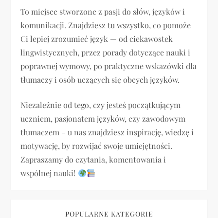
To miejsce stworzone z pasji do słów, języków i
c
komunikacji. Znajdziesz tu wszystko, co pomoże
j
Ci lepiej zrozumieć język — od ciekawostek
lingwistycznych, przez porady dotyczące nauki i
a
poprawnej wymowy, po praktyczne wskazówki dla
tłumaczy i osób uczących się obcych języków.
w
p
Niezależnie od tego, czy jesteś początkującym
uczniem, pasjonatem języków, czy zawodowym
i
tłumaczem – u nas znajdziesz inspirację, wiedzę i
motywację, by rozwijać swoje umiejętności.
s
Zapraszamy do czytania, komentowania i
u
wspólnej nauki!
POPULARNE KATEGORIE