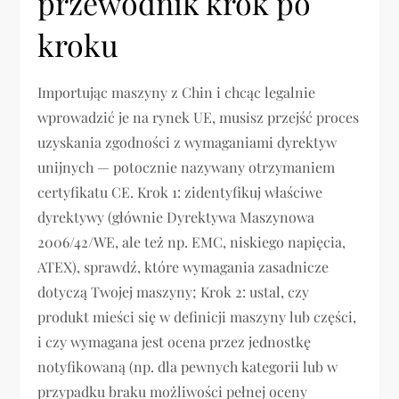
przewodnik krok po
kroku
Importując maszyny z Chin i chcąc legalnie
wprowadzić je na rynek UE, musisz przejść proces
uzyskania zgodności z wymaganiami dyrektyw
unijnych — potocznie nazywany otrzymaniem
certyfikatu CE. Krok 1: zidentyfikuj właściwe
dyrektywy (głównie Dyrektywa Maszynowa
2006/42/WE, ale też np. EMC, niskiego napięcia,
ATEX), sprawdź, które wymagania zasadnicze
dotyczą Twojej maszyny; Krok 2: ustal, czy
produkt mieści się w definicji maszyny lub części,
i czy wymagana jest ocena przez jednostkę
notyfikowaną (np. dla pewnych kategorii lub w
przypadku braku możliwości pełnej oceny