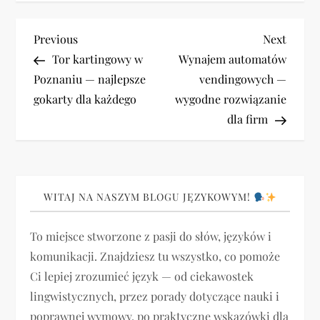
N
Previous
Next
Previous
Next
Post
Post
Tor kartingowy w
Wynajem automatów
a
Poznaniu — najlepsze
vendingowych —
gokarty dla każdego
wygodne rozwiązanie
w
dla firm
i
g
WITAJ NA NASZYM BLOGU JĘZYKOWYM!
a
To miejsce stworzone z pasji do słów, języków i
c
komunikacji. Znajdziesz tu wszystko, co pomoże
j
Ci lepiej zrozumieć język — od ciekawostek
lingwistycznych, przez porady dotyczące nauki i
a
poprawnej wymowy, po praktyczne wskazówki dla