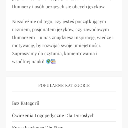
tłumaczy i osób uczących się obcych języków.
w
p
Niezależnie od tego, czy jesteś początkującym
uczniem, pasjonatem języków, czy zawodowym
i
tłumaczem – u nas znajdziesz inspirację, wiedzę i
motywację, by rozwijać swoje umiejętności.
s
Zapraszamy do czytania, komentowania i
u
wspólnej nauki!
POPULARNE KATEGORIE
Bez Kategorii
Ćwiczenia Logopedyczne Dla Dorosłych
Kursy Językowe Dla Firm