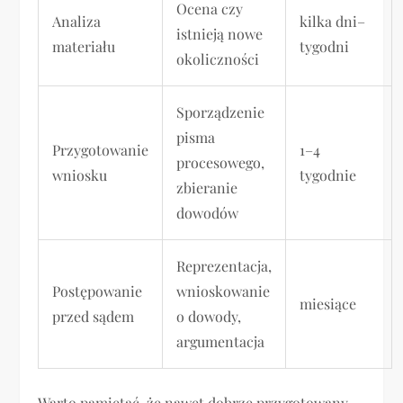
Ocena czy
Analiza
kilka dni–
istnieją nowe
materiału
tygodni
okoliczności
Sporządzenie
pisma
Przygotowanie
1–4
procesowego,
wniosku
tygodnie
zbieranie
dowodów
Reprezentacja,
Postępowanie
wnioskowanie
miesiące
przed sądem
o dowody,
argumentacja
Warto pamiętać, że nawet dobrze przygotowany