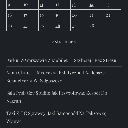
9
10
11
12
13
14
15
16
17
18
19
20
21
22
23
24
25
26
27
28
« sty
mar »
Parkuj W Warszawie Z Mobilet — Szybciej I Bez Stresu
Nana Clinic — Medycyna Estetyczna I Najlepsze
Kosmetyczki W Bydgoszczy
Sala Prób Czy Studio: Jak Przygotować Zespół Do
Nagrań
Taxi Z OC Sprawcy: Jaki Samochód Na Taksówkę
Wybrać