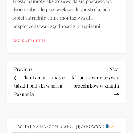
Proste namioty ekspresowe da się postawić we
dwie osoby, ale przy większych konstrukcjach
lepiej zatrudnić ekipę montażową dla
bezpieczeństwa i zgodności z przepisami.
BEZ KATEGORII
N
Previous
Next
Previous
Next
Post
Post
Thai Lamai — masaż
Jak poprawnie używać
a
tajski i balijski w sercu
przecinków w zdaniu
Poznania
w
i
g
WITAJ NA NASZYM BLOGU JĘZYKOWYM!