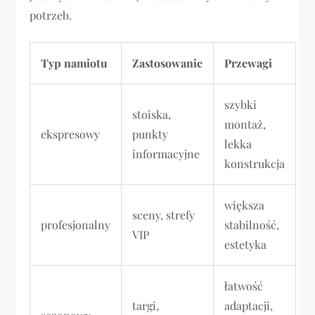
potrzeb.
Typ namiotu
Zastosowanie
Przewagi
szybki
stoiska,
montaż,
ekspresowy
punkty
lekka
informacyjne
konstrukcja
większa
sceny, strefy
profesjonalny
stabilność,
VIP
estetyka
łatwość
targi,
adaptacji,