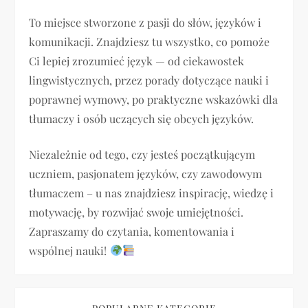
a
To miejsce stworzone z pasji do słów, języków i
komunikacji. Znajdziesz tu wszystko, co pomoże
c
Ci lepiej zrozumieć język — od ciekawostek
j
lingwistycznych, przez porady dotyczące nauki i
poprawnej wymowy, po praktyczne wskazówki dla
a
tłumaczy i osób uczących się obcych języków.
w
Niezależnie od tego, czy jesteś początkującym
p
uczniem, pasjonatem języków, czy zawodowym
tłumaczem – u nas znajdziesz inspirację, wiedzę i
i
motywację, by rozwijać swoje umiejętności.
Zapraszamy do czytania, komentowania i
s
wspólnej nauki!
u