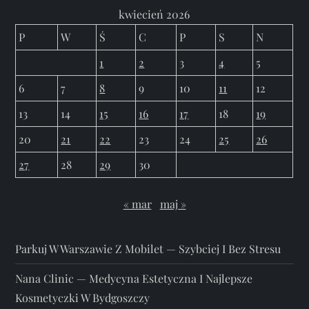
kwiecień 2026
P
W
Ś
C
P
S
N
1
2
3
4
5
6
7
8
9
10
11
12
13
14
15
16
17
18
19
20
21
22
23
24
25
26
27
28
29
30
« mar
maj »
Parkuj W Warszawie Z Mobilet — Szybciej I Bez Stresu
Nana Clinic — Medycyna Estetyczna I Najlepsze
Kosmetyczki W Bydgoszczy