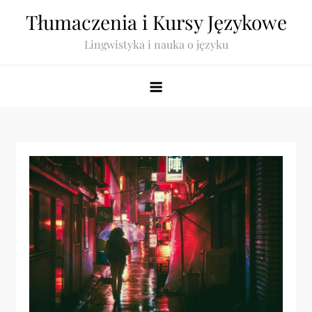
Skip
Tłumaczenia i Kursy Językowe
to
Lingwistyka i nauka o języku
content