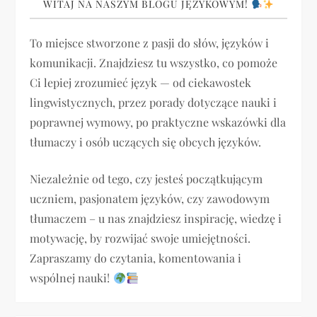
g
WITAJ NA NASZYM BLOGU JĘZYKOWYM!
a
To miejsce stworzone z pasji do słów, języków i
komunikacji. Znajdziesz tu wszystko, co pomoże
c
Ci lepiej zrozumieć język — od ciekawostek
j
lingwistycznych, przez porady dotyczące nauki i
poprawnej wymowy, po praktyczne wskazówki dla
a
tłumaczy i osób uczących się obcych języków.
w
Niezależnie od tego, czy jesteś początkującym
p
uczniem, pasjonatem języków, czy zawodowym
tłumaczem – u nas znajdziesz inspirację, wiedzę i
i
motywację, by rozwijać swoje umiejętności.
Zapraszamy do czytania, komentowania i
s
wspólnej nauki!
u