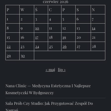
czerwiec 2026
P
W
Ś
C
P
S
N
1
2
3
4
5
6
7
8
9
10
11
12
13
14
15
16
17
18
19
20
21
22
23
24
25
26
27
28
29
30
« maj
lip »
Nana Clinic — Medycyna Estetyczna I Najlepsze
Kosmetyczki W Bydgoszczy
Sala Prób Czy Studio: Jak Przygotować Zespół Do
Nagrań