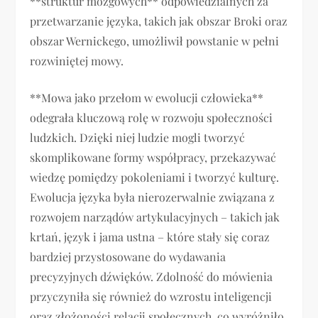
**struktur mózgowych** odpowiedzialnych za
przetwarzanie języka, takich jak obszar Broki oraz
obszar Wernickego, umożliwił powstanie w pełni
rozwiniętej mowy.
**Mowa jako przełom w ewolucji człowieka**
odegrała kluczową rolę w rozwoju społeczności
ludzkich. Dzięki niej ludzie mogli tworzyć
skomplikowane formy współpracy, przekazywać
wiedzę pomiędzy pokoleniami i tworzyć kulturę.
Ewolucja języka była nierozerwalnie związana z
rozwojem narządów artykulacyjnych – takich jak
krtań, język i jama ustna – które stały się coraz
bardziej przystosowane do wydawania
precyzyjnych dźwięków. Zdolność do mówienia
przyczyniła się również do wzrostu inteligencji
oraz złożoności relacji społecznych, co wyróżniło