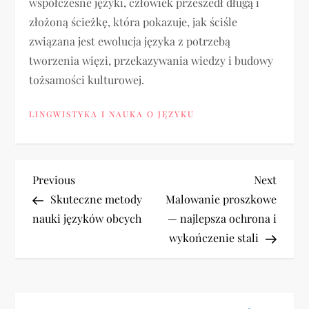
współczesne języki, człowiek przeszedł długą i
złożoną ścieżkę, która pokazuje, jak ściśle
związana jest ewolucja języka z potrzebą
tworzenia więzi, przekazywania wiedzy i budowy
tożsamości kulturowej.
LINGWISTYKA I NAUKA O JĘZYKU
N
Previous
Next
Previous
Next
Post
Post
Skuteczne metody
Malowanie proszkowe
a
nauki języków obcych
— najlepsza ochrona i
wykończenie stali
w
i